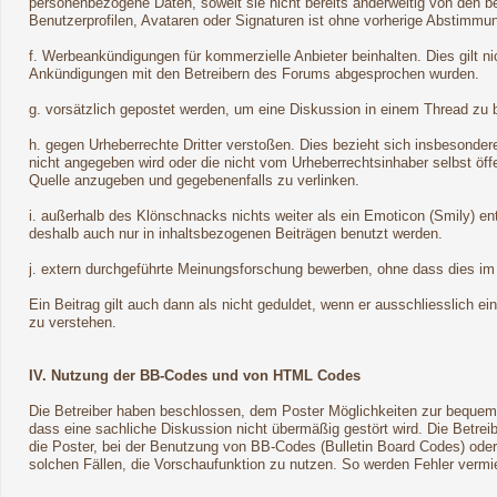
personenbezogene Daten, soweit sie nicht bereits anderweitig von den be
Benutzerprofilen, Avataren oder Signaturen ist ohne vorherige Abstimmun
f. Werbeankündigungen für kommerzielle Anbieter beinhalten. Dies gilt 
Ankündigungen mit den Betreibern des Forums abgesprochen wurden.
g. vorsätzlich gepostet werden, um eine Diskussion in einem Thread zu 
h. gegen Urheberrechte Dritter verstoßen. Dies bezieht sich insbesondere
nicht angegeben wird oder die nicht vom Urheberrechtsinhaber selbst öf
Quelle anzugeben und gegebenenfalls zu verlinken.
i. außerhalb des Klönschnacks nichts weiter als ein Emoticon (Smily) e
deshalb auch nur in inhaltsbezogenen Beiträgen benutzt werden.
j. extern durchgeführte Meinungsforschung bewerben, ohne dass dies im 
Ein Beitrag gilt auch dann als nicht geduldet, wenn er ausschliesslich ei
zu verstehen.
IV. Nutzung der BB-Codes und von HTML Codes
Die Betreiber haben beschlossen, dem Poster Möglichkeiten zur bequeme
dass eine sachliche Diskussion nicht übermäßig gestört wird. Die Betrei
die Poster, bei der Benutzung von BB-Codes (Bulletin Board Codes) ode
solchen Fällen, die Vorschaufunktion zu nutzen. So werden Fehler vermi