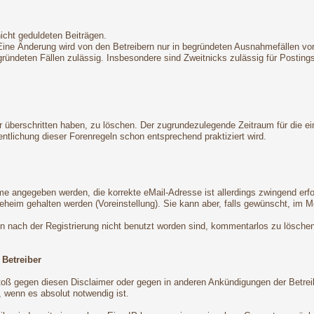
nicht geduldeten Beiträgen.
 Eine Änderung wird von den Betreibern nur in begründeten Ausnahmefällen 
egründeten Fällen zulässig. Insbesondere sind Zweitnicks zulässig für Postin
ter überschritten haben, zu löschen. Der zugrundezulegende Zeitraum für die
tlichung dieser Forenregeln schon entsprechend praktiziert wird.
ame angegeben werden, die korrekte eMail-Adresse ist allerdings zwingend er
eheim gehalten werden (Voreinstellung). Sie kann aber, falls gewünscht, im M
en nach der Registrierung nicht benutzt worden sind, kommentarlos zu lösche
 Betreiber
oß gegen diesen Disclaimer oder gegen in anderen Ankündigungen der Betrei
 wenn es absolut notwendig ist.