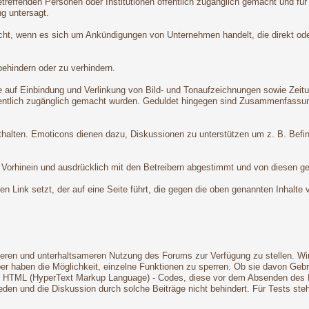
treffenden Personen oder Institutionen öffentlich zugänglich gemacht und für
g untersagt.
nicht, wenn es sich um Ankündigungen von Unternehmen handelt, die direkt od
behindern oder zu verhindern.
 auf Einbindung und Verlinkung von Bild- und Tonaufzeichnungen sowie Zeitungs-
fentlich zugänglich gemacht wurden. Geduldet hingegen sind Zusammenfassunge
nthalten. Emoticons dienen dazu, Diskussionen zu unterstützen um z. B. Befi
Vorhinein und ausdrücklich mit den Betreibern abgestimmt und von diesen ges
nen Link setzt, der auf eine Seite führt, die gegen die oben genannten Inhalte
ren und unterhaltsameren Nutzung des Forums zur Verfügung zu stellen. Wir 
ber haben die Möglichkeit, einzelne Funktionen zu sperren. Ob sie davon Geb
r HTML (HyperText Markup Language) - Codes, diese vor dem Absenden des Post
eden und die Diskussion durch solche Beiträge nicht behindert. Für Tests st