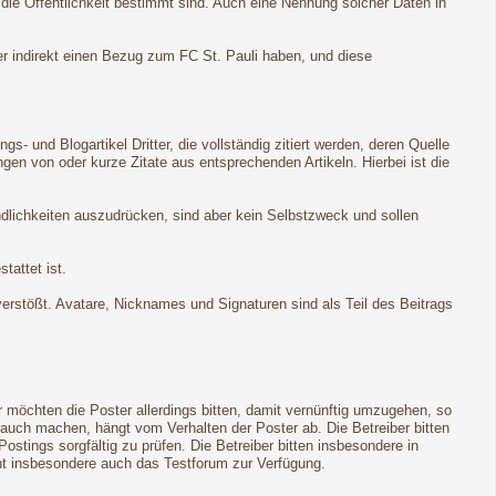
 die Öffentlichkeit bestimmt sind. Auch eine Nennung solcher Daten in
er indirekt einen Bezug zum FC St. Pauli haben, und diese
 und Blogartikel Dritter, die vollständig zitiert werden, deren Quelle
n von oder kurze Zitate aus entsprechenden Artikeln. Hierbei ist die
ndlichkeiten auszudrücken, sind aber kein Selbstzweck und sollen
tattet ist.
 verstößt. Avatare, Nicknames und Signaturen sind als Teil des Beitrags
möchten die Poster allerdings bitten, damit vernünftig umzugehen, so
rauch machen, hängt vom Verhalten der Poster ab. Die Betreiber bitten
ings sorgfältig zu prüfen. Die Betreiber bitten insbesondere in
eht insbesondere auch das Testforum zur Verfügung.