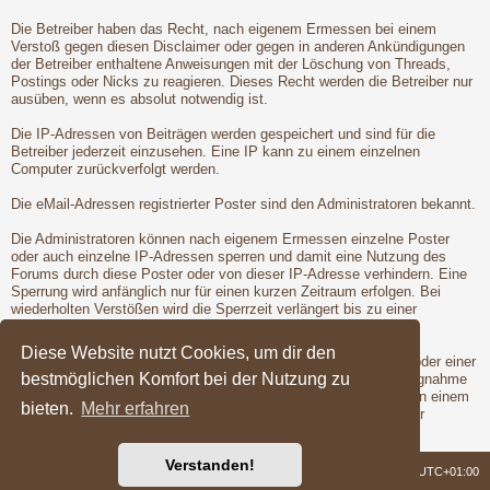
Die Betreiber haben das Recht, nach eigenem Ermessen bei einem
Verstoß gegen diesen Disclaimer oder gegen in anderen Ankündigungen
der Betreiber enthaltene Anweisungen mit der Löschung von Threads,
Postings oder Nicks zu reagieren. Dieses Recht werden die Betreiber nur
ausüben, wenn es absolut notwendig ist.
Die IP-Adressen von Beiträgen werden gespeichert und sind für die
Betreiber jederzeit einzusehen. Eine IP kann zu einem einzelnen
Computer zurückverfolgt werden.
Die eMail-Adressen registrierter Poster sind den Administratoren bekannt.
Die Administratoren können nach eigenem Ermessen einzelne Poster
oder auch einzelne IP-Adressen sperren und damit eine Nutzung des
Forums durch diese Poster oder von dieser IP-Adresse verhindern. Eine
Sperrung wird anfänglich nur für einen kurzen Zeitraum erfolgen. Bei
wiederholten Verstößen wird die Sperrzeit verlängert bis zu einer
entgültigen Sperrung der Poster oder IP-Adresse.
Diese Website nutzt Cookies, um dir den
Vor der Löschung eines Nicks oder der Sperrung eines Posters oder einer
bestmöglichen Komfort bei der Nutzung zu
IP-Adresse wird dem betroffenen Poster Gelegenheit zur Stellungnahme
gegeben. Dies ist jedoch nur dann möglich, wenn der Verstoß von einem
bieten.
Mehr erfahren
registrierten Poster begangen wird. Erst nach der Gelegenheit zur
Stellungnahme werden die Betreiber die Maßnahmen ergreifen.
Verstanden!
Foren-Übersicht
Alle Zeiten sind
UTC+01:00