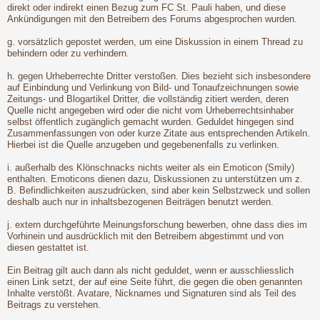
direkt oder indirekt einen Bezug zum FC St. Pauli haben, und diese
Ankündigungen mit den Betreibern des Forums abgesprochen wurden.
g. vorsätzlich gepostet werden, um eine Diskussion in einem Thread zu
behindern oder zu verhindern.
h. gegen Urheberrechte Dritter verstoßen. Dies bezieht sich insbesondere
auf Einbindung und Verlinkung von Bild- und Tonaufzeichnungen sowie
Zeitungs- und Blogartikel Dritter, die vollständig zitiert werden, deren
Quelle nicht angegeben wird oder die nicht vom Urheberrechtsinhaber
selbst öffentlich zugänglich gemacht wurden. Geduldet hingegen sind
Zusammenfassungen von oder kurze Zitate aus entsprechenden Artikeln.
Hierbei ist die Quelle anzugeben und gegebenenfalls zu verlinken.
i. außerhalb des Klönschnacks nichts weiter als ein Emoticon (Smily)
enthalten. Emoticons dienen dazu, Diskussionen zu unterstützen um z.
B. Befindlichkeiten auszudrücken, sind aber kein Selbstzweck und sollen
deshalb auch nur in inhaltsbezogenen Beiträgen benutzt werden.
j. extern durchgeführte Meinungsforschung bewerben, ohne dass dies im
Vorhinein und ausdrücklich mit den Betreibern abgestimmt und von
diesen gestattet ist.
Ein Beitrag gilt auch dann als nicht geduldet, wenn er ausschliesslich
einen Link setzt, der auf eine Seite führt, die gegen die oben genannten
Inhalte verstößt. Avatare, Nicknames und Signaturen sind als Teil des
Beitrags zu verstehen.