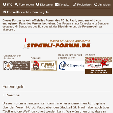
FAQ
Forenregeln
Disclaimer
Kontakt
Registrieren
Anmelden
Foren-Übersicht
Forenregeln
Dieses Forum ist kein offizielles Forum des FC St. Pauli, sondern wird von
engagierten Fans des Vereins betrieben.
Das Posten ist nur für registrierte Benutzer
gestattet. Mit Benutzung des Boardes gilt der
Disclaimer
und die
Forenregeln
als
akzeptiert.
Anzeige:
stpauli-forum.de wird
Unterstützt den
unterstützt von:
Anzeige:
Fanladen:
Forenregeln
I. Präambel
Dieses Forum ist eingerichtet, damit in einer angenehmen Atmosphäre
über den Verein FC St. Pauli, über den Stadtteil St. Pauli, aber auch über
"Gott und die Welt" diskutiert werden kann. Wir wünschen uns, dass in