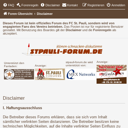
FAQ
Forenregeln
Disclaimer
Kontakt
Registrieren
Anmelden
Foren-Übersicht
Disclaimer
Dieses Forum ist kein offizielles Forum des FC St. Pauli, sondern wird von
engagierten Fans des Vereins betrieben.
Das Posten ist nur für registrierte Benutzer
gestattet. Mit Benutzung des Boardes gilt der
Disclaimer
und die
Forenregeln
als
akzeptiert.
Anzeige:
stpauli-forum.de wird
Unterstützt den
unterstützt von:
Anzeige:
Fanladen:
Disclaimer
I. Haftungsausschluss
Die Betreiber dieses Forums erklären, dass sie sich vom Inhalt
sämtlicher verlinkten Seiten distanzieren. Die Betreiber besitzen keine
technischen Möglichkeiten, auf die Inhalte verlinkter Seiten Einfluss zu