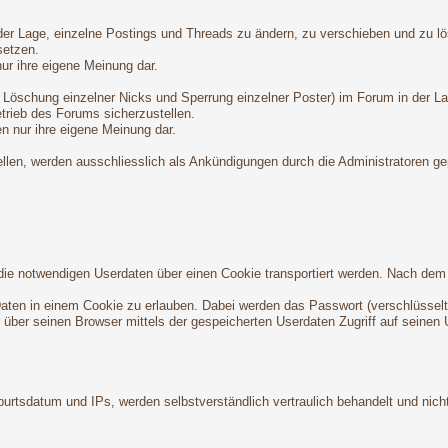
n der Lage, einzelne Postings und Threads zu ändern, zu verschieben und zu l
setzen.
nur ihre eigene Meinung dar.
 Löschung einzelner Nicks und Sperrung einzelner Poster) im Forum in der L
trieb des Forums sicherzustellen.
en nur ihre eigene Meinung dar.
ellen, werden ausschliesslich als Ankündigungen durch die Administratoren ge
da die notwendigen Userdaten über einen Cookie transportiert werden. Nach d
-Daten in einem Cookie zu erlauben. Dabei werden das Passwort (verschlüsselt
er über seinen Browser mittels der gespeicherten Userdaten Zugriff auf seinen 
rtsdatum und IPs, werden selbstverständlich vertraulich behandelt und nicht 