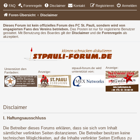
FAQ
Forenregeln
Disclaimer
Kontakt
Registrieren
Anmelden
Foren-Übersicht
Disclaimer
Dieses Forum ist kein offizielles Forum des FC St. Pauli, sondern wird von
engagierten Fans des Vereins betrieben.
Das Posten ist nur für registrierte Benutzer
gestattet. Mit Benutzung des Boardes gilt der
Disclaimer
und die
Forenregeln
als
akzeptiert.
Anzeige:
stpauli-forum.de wird
Unterstützt den
unterstützt von:
Anzeige:
Fanladen:
Disclaimer
I. Haftungsausschluss
Die Betreiber dieses Forums erklären, dass sie sich vom Inhalt
sämtlicher verlinkten Seiten distanzieren. Die Betreiber besitzen keine
technischen Möglichkeiten, auf die Inhalte verlinkter Seiten Einfluss zu