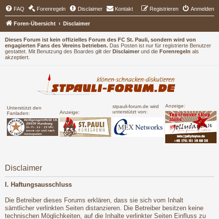
FAQ
Forenregeln
Disclaimer
Kontakt
Registrieren
Anmelden
Foren-Übersicht
Disclaimer
Dieses Forum ist kein offizielles Forum des FC St. Pauli, sondern wird von
engagierten Fans des Vereins betrieben.
Das Posten ist nur für registrierte Benutzer
gestattet. Mit Benutzung des Boardes gilt der
Disclaimer
und die
Forenregeln
als
akzeptiert.
Anzeige:
stpauli-forum.de wird
Unterstützt den
unterstützt von:
Anzeige:
Fanladen:
Disclaimer
I. Haftungsausschluss
Die Betreiber dieses Forums erklären, dass sie sich vom Inhalt
sämtlicher verlinkten Seiten distanzieren. Die Betreiber besitzen keine
technischen Möglichkeiten, auf die Inhalte verlinkter Seiten Einfluss zu