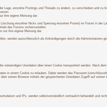
n der Lage, einzelne Postings und Threads zu ändern, zu verschieben und zu l
setzen.
nur ihre eigene Meinung dar.
 Löschung einzelner Nicks und Sperrung einzelner Poster) im Forum in der L
trieb des Forums sicherzustellen.
en nur ihre eigene Meinung dar.
ellen, werden ausschliesslich als Ankündigungen durch die Administratoren ge
da die notwendigen Userdaten über einen Cookie transportiert werden. Nach d
-Daten in einem Cookie zu erlauben. Dabei werden das Passwort (verschlüsselt
er über seinen Browser mittels der gespeicherten Userdaten Zugriff auf seinen 
rtsdatum und IPs, werden selbstverständlich vertraulich behandelt und nicht 