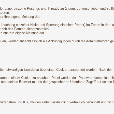
n der Lage, einzelne Postings und Threads zu ändern, zu verschieben und zu l
setzen.
nur ihre eigene Meinung dar.
 Löschung einzelner Nicks und Sperrung einzelner Poster) im Forum in der L
trieb des Forums sicherzustellen.
en nur ihre eigene Meinung dar.
ellen, werden ausschliesslich als Ankündigungen durch die Administratoren ge
da die notwendigen Userdaten über einen Cookie transportiert werden. Nach d
-Daten in einem Cookie zu erlauben. Dabei werden das Passwort (verschlüsselt
er über seinen Browser mittels der gespeicherten Userdaten Zugriff auf seinen 
rtsdatum und IPs, werden selbstverständlich vertraulich behandelt und nicht 