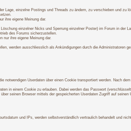
n der Lage, einzelne Postings und Threads zu ändern, zu verschieben und zu l
setzen.
nur ihre eigene Meinung dar.
 Löschung einzelner Nicks und Sperrung einzelner Poster) im Forum in der L
trieb des Forums sicherzustellen.
en nur ihre eigene Meinung dar.
ellen, werden ausschliesslich als Ankündigungen durch die Administratoren ge
da die notwendigen Userdaten über einen Cookie transportiert werden. Nach d
-Daten in einem Cookie zu erlauben. Dabei werden das Passwort (verschlüsselt
er über seinen Browser mittels der gespeicherten Userdaten Zugriff auf seinen 
rtsdatum und IPs, werden selbstverständlich vertraulich behandelt und nicht 