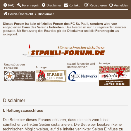
FAQ
Forenregeln
Disclaimer
Kontakt
Registrieren
Anmelden
Foren-Übersicht
Disclaimer
Dieses Forum ist kein offizielles Forum des FC St. Pauli, sondern wird von
engagierten Fans des Vereins betrieben.
Das Posten ist nur für registrierte Benutzer
gestattet. Mit Benutzung des Boardes gilt der
Disclaimer
und die
Forenregeln
als
akzeptiert.
Anzeige:
stpauli-forum.de wird
Unterstützt den
unterstützt von:
Anzeige:
Fanladen:
Disclaimer
I. Haftungsausschluss
Die Betreiber dieses Forums erklären, dass sie sich vom Inhalt
sämtlicher verlinkten Seiten distanzieren. Die Betreiber besitzen keine
technischen Möglichkeiten, auf die Inhalte verlinkter Seiten Einfluss zu