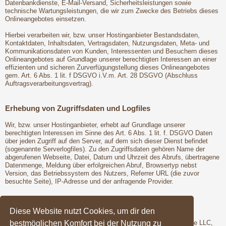
Datenbankdienste, E-Mail-Versand, Sicherheitsleistungen sowie
technische Wartungsleistungen, die wir zum Zwecke des Betriebs dieses
Onlineangebotes einsetzen.
Hierbei verarbeiten wir, bzw. unser Hostinganbieter Bestandsdaten,
Kontaktdaten, Inhaltsdaten, Vertragsdaten, Nutzungsdaten, Meta- und
Kommunikationsdaten von Kunden, Interessenten und Besuchern dieses
Onlineangebotes auf Grundlage unserer berechtigten Interessen an einer
effizienten und sicheren Zurverfügungstellung dieses Onlineangebotes
gem. Art. 6 Abs. 1 lit. f DSGVO i.V.m. Art. 28 DSGVO (Abschluss
Auftragsverarbeitungsvertrag).
Erhebung von Zugriffsdaten und Logfiles
Wir, bzw. unser Hostinganbieter, erhebt auf Grundlage unserer
berechtigten Interessen im Sinne des Art. 6 Abs. 1 lit. f. DSGVO Daten
über jeden Zugriff auf den Server, auf dem sich dieser Dienst befindet
(sogenannte Serverlogfiles). Zu den Zugriffsdaten gehören Name der
abgerufenen Webseite, Datei, Datum und Uhrzeit des Abrufs, übertragene
Datenmenge, Meldung über erfolgreichen Abruf, Browsertyp nebst
Version, das Betriebssystem des Nutzers, Referrer URL (die zuvor
besuchte Seite), IP-Adresse und der anfragende Provider.
Google Fonts
Diese Website nutzt Cookies, um dir den
bestmöglichen Komfort bei der Nutzung zu
Wir binden die Schriftarten ("Google Fonts") des Anbieters Google LLC,