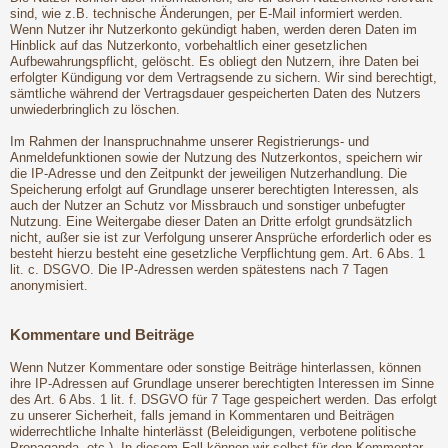
sind, wie z.B. technische Änderungen, per E-Mail informiert werden.
Wenn Nutzer ihr Nutzerkonto gekündigt haben, werden deren Daten im
Hinblick auf das Nutzerkonto, vorbehaltlich einer gesetzlichen
Aufbewahrungspflicht, gelöscht. Es obliegt den Nutzern, ihre Daten bei
erfolgter Kündigung vor dem Vertragsende zu sichern. Wir sind berechtigt,
sämtliche während der Vertragsdauer gespeicherten Daten des Nutzers
unwiederbringlich zu löschen.
Im Rahmen der Inanspruchnahme unserer Registrierungs- und
Anmeldefunktionen sowie der Nutzung des Nutzerkontos, speichern wir
die IP-Adresse und den Zeitpunkt der jeweiligen Nutzerhandlung. Die
Speicherung erfolgt auf Grundlage unserer berechtigten Interessen, als
auch der Nutzer an Schutz vor Missbrauch und sonstiger unbefugter
Nutzung. Eine Weitergabe dieser Daten an Dritte erfolgt grundsätzlich
nicht, außer sie ist zur Verfolgung unserer Ansprüche erforderlich oder es
besteht hierzu besteht eine gesetzliche Verpflichtung gem. Art. 6 Abs. 1
lit. c. DSGVO. Die IP-Adressen werden spätestens nach 7 Tagen
anonymisiert.
Kommentare und Beiträge
Wenn Nutzer Kommentare oder sonstige Beiträge hinterlassen, können
ihre IP-Adressen auf Grundlage unserer berechtigten Interessen im Sinne
des Art. 6 Abs. 1 lit. f. DSGVO für 7 Tage gespeichert werden. Das erfolgt
zu unserer Sicherheit, falls jemand in Kommentaren und Beiträgen
widerrechtliche Inhalte hinterlässt (Beleidigungen, verbotene politische
Propaganda, etc.). In diesem Fall können wir selbst für den Kommentar