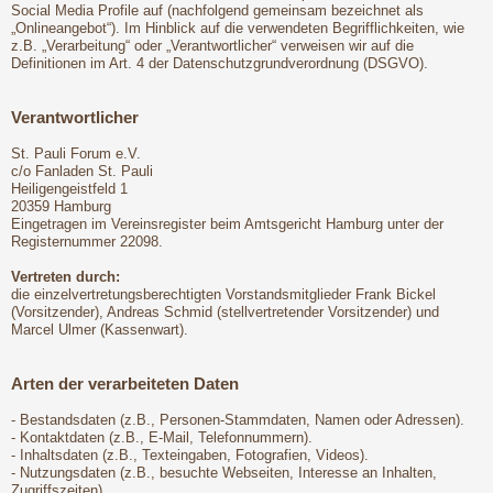
Social Media Profile auf (nachfolgend gemeinsam bezeichnet als
„Onlineangebot“). Im Hinblick auf die verwendeten Begrifflichkeiten, wie
z.B. „Verarbeitung“ oder „Verantwortlicher“ verweisen wir auf die
Definitionen im Art. 4 der Datenschutzgrundverordnung (DSGVO).
Verantwortlicher
St. Pauli Forum e.V.
c/o Fanladen St. Pauli
Heiligengeistfeld 1
20359 Hamburg
Eingetragen im Vereinsregister beim Amtsgericht Hamburg unter der
Registernummer 22098.
Vertreten durch:
die einzelvertretungsberechtigten Vorstandsmitglieder Frank Bickel
(Vorsitzender), Andreas Schmid (stellvertretender Vorsitzender) und
Marcel Ulmer (Kassenwart).
Arten der verarbeiteten Daten
- Bestandsdaten (z.B., Personen-Stammdaten, Namen oder Adressen).
- Kontaktdaten (z.B., E-Mail, Telefonnummern).
- Inhaltsdaten (z.B., Texteingaben, Fotografien, Videos).
- Nutzungsdaten (z.B., besuchte Webseiten, Interesse an Inhalten,
Zugriffszeiten).