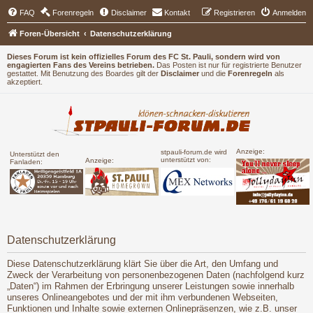
FAQ
Forenregeln
Disclaimer
Kontakt
Registrieren
Anmelden
Foren-Übersicht
Datenschutzerklärung
Dieses Forum ist kein offizielles Forum des FC St. Pauli, sondern wird von
engagierten Fans des Vereins betrieben.
Das Posten ist nur für registrierte Benutzer
gestattet. Mit Benutzung des Boardes gilt der
Disclaimer
und die
Forenregeln
als
akzeptiert.
Anzeige:
stpauli-forum.de wird
Unterstützt den
unterstützt von:
Anzeige:
Fanladen:
Datenschutzerklärung
Diese Datenschutzerklärung klärt Sie über die Art, den Umfang und
Zweck der Verarbeitung von personenbezogenen Daten (nachfolgend kurz
„Daten“) im Rahmen der Erbringung unserer Leistungen sowie innerhalb
unseres Onlineangebotes und der mit ihm verbundenen Webseiten,
Funktionen und Inhalte sowie externen Onlinepräsenzen, wie z.B. unser