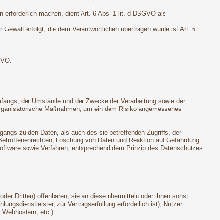
 erforderlich machen, dient Art. 6 Abs. 1 lit. d DSGVO als
r Gewalt erfolgt, die dem Verantwortlichen übertragen wurde ist Art. 6
.
GVO.
mfangs, der Umstände und der Zwecke der Verarbeitung sowie der
und organisatorische Maßnahmen, um ein dem Risiko angemessenes
angs zu den Daten, als auch des sie betreffenden Zugriffs, der
n Betroffenenrechten, Löschung von Daten und Reaktion auf Gefährdung
Software sowie Verfahren, entsprechend dem Prinzip des Datenschutzes
r Dritten) offenbaren, sie an diese übermitteln oder ihnen sonst
ungsdienstleister, zur Vertragserfüllung erforderlich ist), Nutzer
, Webhostern, etc.).