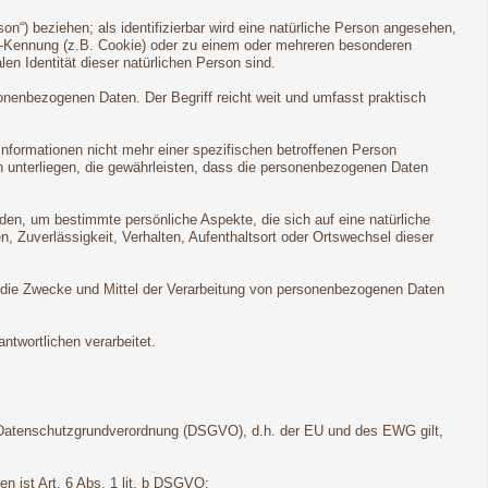
son“) beziehen; als identifizierbar wird eine natürliche Person angesehen,
ne-Kennung (z.B. Cookie) oder zu einem oder mehreren besonderen
en Identität dieser natürlichen Person sind.
onenbezogenen Daten. Der Begriff reicht weit und umfasst praktisch
formationen nicht mehr einer spezifischen betroffenen Person
 unterliegen, die gewährleisten, dass die personenbezogenen Daten
den, um bestimmte persönliche Aspekte, die sich auf eine natürliche
, Zuverlässigkeit, Verhalten, Aufenthaltsort oder Ortswechsel dieser
ber die Zwecke und Mittel der Verarbeitung von personenbezogenen Daten
ntwortlichen verarbeitet.
 Datenschutzgrundverordnung (DSGVO), d.h. der EU und des EWG gilt,
n ist Art. 6 Abs. 1 lit. b DSGVO;