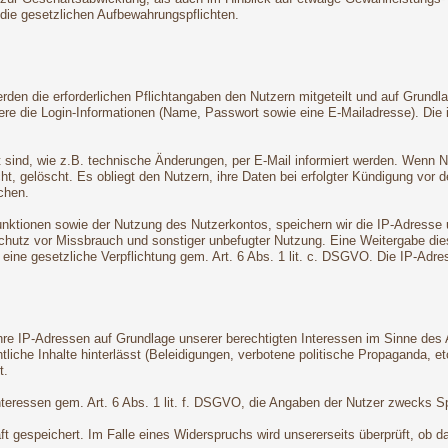
 die gesetzlichen Aufbewahrungspflichten.
den die erforderlichen Pflichtangaben den Nutzern mitgeteilt und auf Grundla
dere die Login-Informationen (Name, Passwort sowie eine E-Mailadresse). Di
t sind, wie z.B. technische Änderungen, per E-Mail informiert werden. Wenn 
ht, gelöscht. Es obliegt den Nutzern, ihre Daten bei erfolgter Kündigung vor 
chen.
tionen sowie der Nutzung des Nutzerkontos, speichern wir die IP-Adresse un
hutz vor Missbrauch und sonstiger unbefugter Nutzung. Eine Weitergabe dieser 
t eine gesetzliche Verpflichtung gem. Art. 6 Abs. 1 lit. c. DSGVO. Die IP-Ad
e IP-Adressen auf Grundlage unserer berechtigten Interessen im Sinne des Ar
liche Inhalte hinterlässt (Beleidigungen, verbotene politische Propaganda, et
t.
Interessen gem. Art. 6 Abs. 1 lit. f. DSGVO, die Angaben der Nutzer zwecks 
 gespeichert. Im Falle eines Widerspruchs wird unsererseits überprüft, ob da