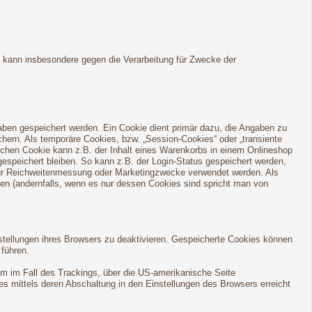
h kann insbesondere gegen die Verarbeitung für Zwecke der
aben gespeichert werden. Ein Cookie dient primär dazu, die Angaben zu
ern. Als temporäre Cookies, bzw. „Session-Cookies“ oder „transiente
lchen Cookie kann z.B. der Inhalt eines Warenkorbs in einem Onlineshop
espeichert bleiben. So kann z.B. der Login-Status gespeichert werden,
für Reichweitenmessung oder Marketingzwecke verwendet werden. Als
den (andernfalls, wenn es nur dessen Cookies sind spricht man von
stellungen ihres Browsers zu deaktivieren. Gespeicherte Cookies können
führen.
em im Fall des Trackings, über die US-amerikanische Seite
s mittels deren Abschaltung in den Einstellungen des Browsers erreicht