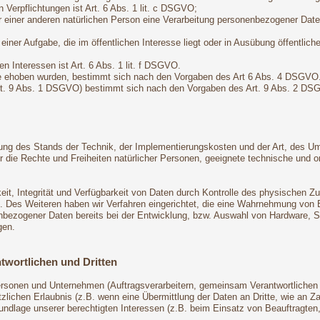
n Verpflichtungen ist Art. 6 Abs. 1 lit. c DSGVO;
r einer anderen natürlichen Person eine Verarbeitung personenbezogener Daten
ner Aufgabe, die im öffentlichen Interesse liegt oder in Ausübung öffentliche
n Interessen ist Art. 6 Abs. 1 lit. f DSGVO.
ie ehoben wurden, bestimmt sich nach den Vorgaben des Art 6 Abs. 4 DSGVO
Art. 9 Abs. 1 DSGVO) bestimmt sich nach den Vorgaben des Art. 9 Abs. 2 DS
ung des Stands der Technik, der Implementierungskosten und der Art, des U
 für die Rechte und Freiheiten natürlicher Personen, geeignete technische 
t, Integrität und Verfügbarkeit von Daten durch Kontrolle des physischen Zug
ng. Des Weiteren haben wir Verfahren eingerichtet, die eine Wahrnehmung vo
enbezogener Daten bereits bei der Entwicklung, bzw. Auswahl von Hardware, 
gen.
twortlichen und Dritten
onen und Unternehmen (Auftragsverarbeitern, gemeinsam Verantwortlichen ode
zlichen Erlaubnis (z.B. wenn eine Übermittlung der Daten an Dritte, wie an Zahl
Grundlage unserer berechtigten Interessen (z.B. beim Einsatz von Beauftragten