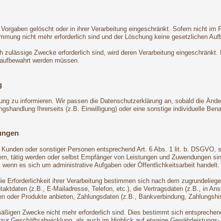
Vorgaben gelöscht oder in ihrer Verarbeitung eingeschränkt. Sofern nicht i
timmung nicht mehr erforderlich sind und der Löschung keine gesetzlichen Au
ch zulässige Zwecke erforderlich sind, wird deren Verarbeitung eingeschränkt.
en aufbewahrt werden müssen.
g
rung zu informieren. Wir passen die Datenschutzerklärung an, sobald die Ände
handlung Ihrerseits (z.B. Einwilligung) oder eine sonstige individuelle Benac
ungen
n, Kunden oder sonstiger Personen entsprechend Art. 6 Abs. 1 lit. b. DSGVO, 
n, tätig werden oder selbst Empfänger von Leistungen und Zuwendungen sind.
 wenn es sich um administrative Aufgaben oder Öffentlichkeitsarbeit handelt.
die Erforderlichkeit ihrer Verarbeitung bestimmen sich nach dem zugrundelie
ktdaten (z.B., E-Mailadresse, Telefon, etc.), die Vertragsdaten (z.B., in An
n oder Produkte anbieten, Zahlungsdaten (z.B., Bankverbindung, Zahlungshist
äßigen Zwecke nicht mehr erforderlich sind. Dies bestimmt sich entsprechend
 zur Geschäftsabwicklung, als auch im Hinblick auf etwaige Gewährleistungs- o