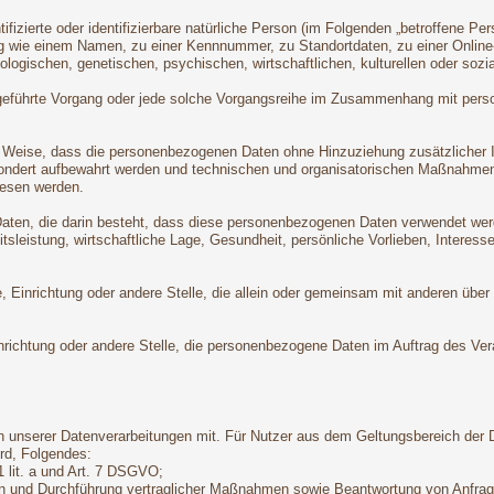
ifizierte oder identifizierbare natürliche Person (im Folgenden „betroffene Per
nung wie einem Namen, zu einer Kennnummer, zu Standortdaten, zu einer Onli
logischen, genetischen, psychischen, wirtschaftlichen, kulturellen oder sozial
 ausgeführte Vorgang oder jede solche Vorgangsreihe im Zusammenhang mit pers
 Weise, dass die personenbezogenen Daten ohne Hinzuziehung zusätzlicher In
sondert aufbewahrt werden und technischen und organisatorischen Maßnahmen
wiesen werden.
 Daten, die darin besteht, dass diese personenbezogenen Daten verwendet wer
leistung, wirtschaftliche Lage, Gesundheit, persönliche Vorlieben, Interessen
örde, Einrichtung oder andere Stelle, die allein oder gemeinsam mit anderen ü
Einrichtung oder andere Stelle, die personenbezogene Daten im Auftrag des Vera
 unserer Datenverarbeitungen mit. Für Nutzer aus dem Geltungsbereich der
rd, Folgendes:
1 lit. a und Art. 7 DSGVO;
gen und Durchführung vertraglicher Maßnahmen sowie Beantwortung von Anfrage