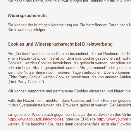
Sie haben das Recht, erteilte Einwilligungen mit Wirkung für die Zukunft 
Widerspruchsrecht
Sie können der künftigen Verarbeitung der Sie betreffenden Daten nach
Direktwerbung erfolgen.
Cookies und Widerspruchsrecht bei Direktwerbung
Als „Cookies“ werden kleine Dateien bezeichnet, die auf Rechnern der N
einem Nutzer (bzw. dem Gerät auf dem das Cookie gespeichert ist) währ
Cookies“, werden Cookies bezeichnet, die gelöscht werden, nachdem ein 
oder ein Login-Status gespeichert werden. Als „permanent“ oder „persis
wenn die Nutzer diese nach mehreren Tagen aufsuchen. Ebenso können i
„Third-Party-Cookie“ werden Cookies bezeichnet, die von anderen Anbiet
„First-Party Cookies“).
Wir können temporäre und permanente Cookies einsetzen und klären hie
Falls die Nutzer nicht möchten, dass Cookies auf ihrem Rechner gespei
in den Systemeinstellungen des Browsers gelöscht werden. Der Ausschl
Ein genereller Widerspruch gegen den Einsatz der zu Zwecken des Online
http://www.aboutads.info/choices/
oder die EU-Seite
http://www.youronli
werden. Bitte beachten Sie, dass dann gegebenenfalls nicht alle Funkt