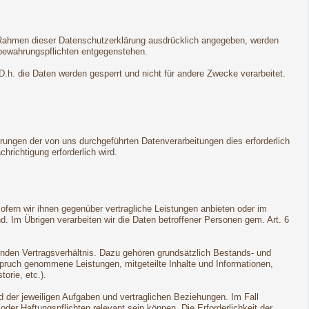
m Rahmen dieser Datenschutzerklärung ausdrücklich angegeben, werden
fbewahrungspflichten entgegenstehen.
 D.h. die Daten werden gesperrt und nicht für andere Zwecke verarbeitet.
rungen der von uns durchgeführten Datenverarbeitungen dies erforderlich
hrichtigung erforderlich wird.
sofern wir ihnen gegenüber vertragliche Leistungen anbieten oder im
 Im Übrigen verarbeiten wir die Daten betroffener Personen gem. Art. 6
genden Vertragsverhältnis. Dazu gehören grundsätzlich Bestands- und
spruch genommene Leistungen, mitgeteilte Inhalte und Informationen,
orie, etc.).
 der jeweiligen Aufgaben und vertraglichen Beziehungen. Im Fall
der Haftungspflichten relevant sein können. Die Erforderlichkeit der