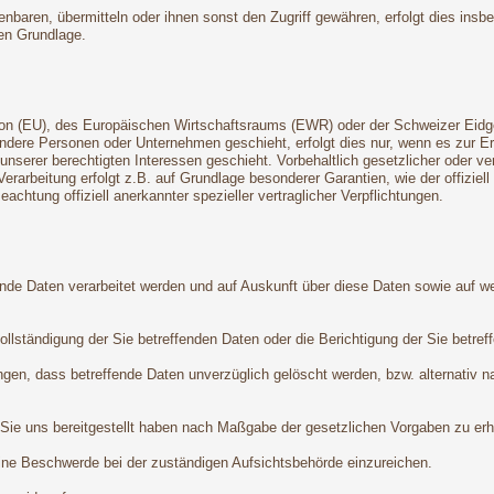
aren, übermitteln oder ihnen sonst den Zugriff gewähren, erfolgt dies insb
en Grundlage.
Union (EU), des Europäischen Wirtschaftsraums (EWR) oder der Schweizer Ei
dere Personen oder Unternehmen geschieht, erfolgt dies nur, wenn es zur Erfü
 unserer berechtigten Interessen geschieht. Vorbehaltlich gesetzlicher oder ve
Verarbeitung erfolgt z.B. auf Grundlage besonderer Garantien, wie der offizie
chtung offiziell anerkannter spezieller vertraglicher Verpflichtungen.
ende Daten verarbeitet werden und auf Auskunft über diese Daten sowie auf w
lständigung der Sie betreffenden Daten oder die Berichtigung der Sie betref
gen, dass betreffende Daten unverzüglich gelöscht werden, bzw. alternativ 
 Sie uns bereitgestellt haben nach Maßgabe der gesetzlichen Vorgaben zu erha
ine Beschwerde bei der zuständigen Aufsichtsbehörde einzureichen.