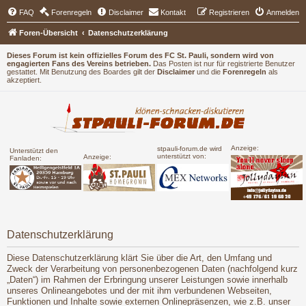
FAQ
Forenregeln
Disclaimer
Kontakt
Registrieren
Anmelden
Foren-Übersicht
Datenschutzerklärung
Dieses Forum ist kein offizielles Forum des FC St. Pauli, sondern wird von
engagierten Fans des Vereins betrieben.
Das Posten ist nur für registrierte Benutzer
gestattet. Mit Benutzung des Boardes gilt der
Disclaimer
und die
Forenregeln
als
akzeptiert.
Anzeige:
stpauli-forum.de wird
Unterstützt den
unterstützt von:
Anzeige:
Fanladen:
Datenschutzerklärung
Diese Datenschutzerklärung klärt Sie über die Art, den Umfang und
Zweck der Verarbeitung von personenbezogenen Daten (nachfolgend kurz
„Daten“) im Rahmen der Erbringung unserer Leistungen sowie innerhalb
unseres Onlineangebotes und der mit ihm verbundenen Webseiten,
Funktionen und Inhalte sowie externen Onlinepräsenzen, wie z.B. unser