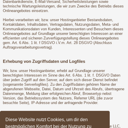
Datenbankdienste, E-Mail-Versand, Sicherheitsleistungen sowie
technische Wartungsleistungen, die wir zum Zwecke des Betriebs dieses
Onlineangebotes einsetzen.
Hierbei verarbeiten wir, bzw. unser Hostinganbieter Bestandsdaten,
Kontaktdaten, Inhaltsdaten, Vertragsdaten, Nutzungsdaten, Meta- und
Kommunikationsdaten von Kunden, Interessenten und Besuchern dieses
Onlineangebotes auf Grundlage unserer berechtigten Interessen an einer
effizienten und sicheren Zurverfügungstellung dieses Onlineangebotes
gem. Art. 6 Abs. 1 lit. f DSGVO i.V.m. Art. 28 DSGVO (Abschluss
Auftragsverarbeitungsvertrag).
Erhebung von Zugriffsdaten und Logfiles
Wir, bzw. unser Hostinganbieter, erhebt auf Grundlage unserer
berechtigten Interessen im Sinne des Art. 6 Abs. 1 lit. f. DSGVO Daten
über jeden Zugriff auf den Server, auf dem sich dieser Dienst befindet
(sogenannte Serverlogfiles). Zu den Zugriffsdaten gehören Name der
abgerufenen Webseite, Datei, Datum und Uhrzeit des Abrufs, übertragene
Datenmenge, Meldung über erfolgreichen Abruf, Browsertyp nebst
Version, das Betriebssystem des Nutzers, Referrer URL (die zuvor
besuchte Seite), IP-Adresse und der anfragende Provider.
Google Fonts
Diese Website nutzt Cookies, um dir den
bestmöglichen Komfort bei der Nutzung zu
Wir binden die Schriftarten ("Google Fonts") des Anbieters Google LLC,