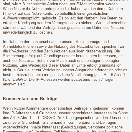
sind, wie z.B. technische Änderungen, per E-Mail informiert werden.
Wenn Nutzer ihr Nutzerkonto gekündigt haben, werden deren Daten im
Hinblick auf das Nutzerkonto, vorbehaltlich einer gesetzlichen
Aufbewahrungspflicht, gelöscht. Es obliegt den Nutzern, ihre Daten bei
erfolgter Kündigung vor dem Vertragsende zu sichern. Wir sind berechtigt,
sämtliche während der Vertragsdauer gespeicherten Daten des Nutzers
unwiederbringlich zu löschen.
Im Rahmen der Inanspruchnahme unserer Registrierungs- und
Anmeldefunktionen sowie der Nutzung des Nutzerkontos, speichern wir
die IP-Adresse und den Zeitpunkt der jeweiligen Nutzerhandlung. Die
Speicherung erfolgt auf Grundlage unserer berechtigten Interessen, als
auch der Nutzer an Schutz vor Missbrauch und sonstiger unbefugter
Nutzung. Eine Weitergabe dieser Daten an Dritte erfolgt grundsätzlich
nicht, außer sie ist zur Verfolgung unserer Ansprüche erforderlich oder es
besteht hierzu besteht eine gesetzliche Verpflichtung gem. Art. 6 Abs. 1
lit. c. DSGVO. Die IP-Adressen werden spätestens nach 7 Tagen
anonymisiert.
Kommentare und Beiträge
Wenn Nutzer Kommentare oder sonstige Beiträge hinterlassen, können
ihre IP-Adressen auf Grundlage unserer berechtigten Interessen im Sinne
des Art. 6 Abs. 1 lit. f. DSGVO für 7 Tage gespeichert werden. Das erfolgt
zu unserer Sicherheit, falls jemand in Kommentaren und Beiträgen
widerrechtliche Inhalte hinterlässt (Beleidigungen, verbotene politische
Propaganda, etc.). In diesem Fall können wir selbst für den Kommentar