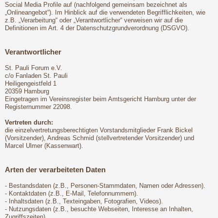
Social Media Profile auf (nachfolgend gemeinsam bezeichnet als
„Onlineangebot“). Im Hinblick auf die verwendeten Begrifflichkeiten, wie
z.B. „Verarbeitung“ oder „Verantwortlicher“ verweisen wir auf die
Definitionen im Art. 4 der Datenschutzgrundverordnung (DSGVO).
Verantwortlicher
St. Pauli Forum e.V.
c/o Fanladen St. Pauli
Heiligengeistfeld 1
20359 Hamburg
Eingetragen im Vereinsregister beim Amtsgericht Hamburg unter der
Registernummer 22098.
Vertreten durch:
die einzelvertretungsberechtigten Vorstandsmitglieder Frank Bickel
(Vorsitzender), Andreas Schmid (stellvertretender Vorsitzender) und
Marcel Ulmer (Kassenwart).
Arten der verarbeiteten Daten
- Bestandsdaten (z.B., Personen-Stammdaten, Namen oder Adressen).
- Kontaktdaten (z.B., E-Mail, Telefonnummern).
- Inhaltsdaten (z.B., Texteingaben, Fotografien, Videos).
- Nutzungsdaten (z.B., besuchte Webseiten, Interesse an Inhalten,
Zugriffszeiten).