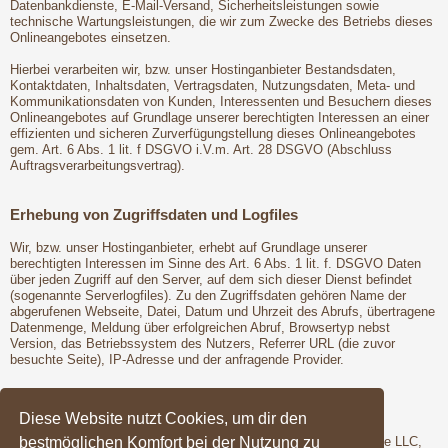
Datenbankdienste, E-Mail-Versand, Sicherheitsleistungen sowie
technische Wartungsleistungen, die wir zum Zwecke des Betriebs dieses
Onlineangebotes einsetzen.
Hierbei verarbeiten wir, bzw. unser Hostinganbieter Bestandsdaten,
Kontaktdaten, Inhaltsdaten, Vertragsdaten, Nutzungsdaten, Meta- und
Kommunikationsdaten von Kunden, Interessenten und Besuchern dieses
Onlineangebotes auf Grundlage unserer berechtigten Interessen an einer
effizienten und sicheren Zurverfügungstellung dieses Onlineangebotes
gem. Art. 6 Abs. 1 lit. f DSGVO i.V.m. Art. 28 DSGVO (Abschluss
Auftragsverarbeitungsvertrag).
Erhebung von Zugriffsdaten und Logfiles
Wir, bzw. unser Hostinganbieter, erhebt auf Grundlage unserer
berechtigten Interessen im Sinne des Art. 6 Abs. 1 lit. f. DSGVO Daten
über jeden Zugriff auf den Server, auf dem sich dieser Dienst befindet
(sogenannte Serverlogfiles). Zu den Zugriffsdaten gehören Name der
abgerufenen Webseite, Datei, Datum und Uhrzeit des Abrufs, übertragene
Datenmenge, Meldung über erfolgreichen Abruf, Browsertyp nebst
Version, das Betriebssystem des Nutzers, Referrer URL (die zuvor
besuchte Seite), IP-Adresse und der anfragende Provider.
Google Fonts
Diese Website nutzt Cookies, um dir den
bestmöglichen Komfort bei der Nutzung zu
Wir binden die Schriftarten ("Google Fonts") des Anbieters Google LLC,