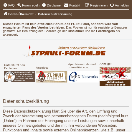
FAQ
Forenregeln
Disclaimer
Kontakt
Registrieren
Anmelden
Foren-Übersicht
Datenschutzerklärung
Dieses Forum ist kein offizielles Forum des FC St. Pauli, sondern wird von
engagierten Fans des Vereins betrieben.
Das Posten ist nur für registrierte Benutzer
gestattet. Mit Benutzung des Boardes gilt der
Disclaimer
und die
Forenregeln
als
akzeptiert.
Anzeige:
stpauli-forum.de wird
Unterstützt den
unterstützt von:
Anzeige:
Fanladen:
Datenschutzerklärung
Diese Datenschutzerklärung klärt Sie über die Art, den Umfang und
Zweck der Verarbeitung von personenbezogenen Daten (nachfolgend kurz
„Daten“) im Rahmen der Erbringung unserer Leistungen sowie innerhalb
unseres Onlineangebotes und der mit ihm verbundenen Webseiten,
Funktionen und Inhalte sowie externen Onlinepräsenzen, wie z.B. unser