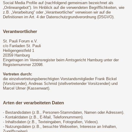
Social Media Profile auf (nachfolgend gemeinsam bezeichnet als
„Onlineangebot“). Im Hinblick auf die verwendeten Begrifflichkeiten, wie
z.B. „Verarbeitung“ oder „Verantwortlicher“ verweisen wir auf die
Definitionen im Art. 4 der Datenschutzgrundverordnung (DSGVO).
Verantwortlicher
St. Pauli Forum e.V.
c/o Fanladen St. Pauli
Heiligengeistfeld 1
20359 Hamburg
Eingetragen im Vereinsregister beim Amtsgericht Hamburg unter der
Registernummer 22098.
Vertreten durch:
die einzelvertretungsberechtigten Vorstandsmitglieder Frank Bickel
(Vorsitzender), Andreas Schmid (stellvertretender Vorsitzender) und
Marcel Ulmer (Kassenwart).
Arten der verarbeiteten Daten
- Bestandsdaten (z.B., Personen-Stammdaten, Namen oder Adressen).
- Kontaktdaten (z.B., E-Mail, Telefonnummern).
- Inhaltsdaten (z.B., Texteingaben, Fotografien, Videos).
- Nutzungsdaten (z.B., besuchte Webseiten, Interesse an Inhalten,
Zugriffszeiten).