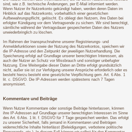
sind, wie z.B. technische Änderungen, per E-Mail informiert werden.
Wenn Nutzer ihr Nutzerkonto gekündigt haben, werden deren Daten im
Hinblick auf das Nutzerkonto, vorbehaltlich einer gesetzlichen
Aufbewahrungspflicht, gelöscht. Es obliegt den Nutzern, ihre Daten bei
erfolgter Kündigung vor dem Vertragsende zu sichern. Wir sind berechtigt,
sämtliche während der Vertragsdauer gespeicherten Daten des Nutzers
unwiederbringlich zu löschen.
Im Rahmen der Inanspruchnahme unserer Registrierungs- und
Anmeldefunktionen sowie der Nutzung des Nutzerkontos, speichern wir
die IP-Adresse und den Zeitpunkt der jeweiligen Nutzerhandlung. Die
Speicherung erfolgt auf Grundlage unserer berechtigten Interessen, als
auch der Nutzer an Schutz vor Missbrauch und sonstiger unbefugter
Nutzung. Eine Weitergabe dieser Daten an Dritte erfolgt grundsätzlich
nicht, außer sie ist zur Verfolgung unserer Ansprüche erforderlich oder es
besteht hierzu besteht eine gesetzliche Verpflichtung gem. Art. 6 Abs. 1
lit. c. DSGVO. Die IP-Adressen werden spätestens nach 7 Tagen
anonymisiert.
Kommentare und Beiträge
Wenn Nutzer Kommentare oder sonstige Beiträge hinterlassen, können
ihre IP-Adressen auf Grundlage unserer berechtigten Interessen im Sinne
des Art. 6 Abs. 1 lit. f. DSGVO für 7 Tage gespeichert werden. Das erfolgt
zu unserer Sicherheit, falls jemand in Kommentaren und Beiträgen
widerrechtliche Inhalte hinterlässt (Beleidigungen, verbotene politische
Propaganda, etc.). In diesem Fall können wir selbst für den Kommentar