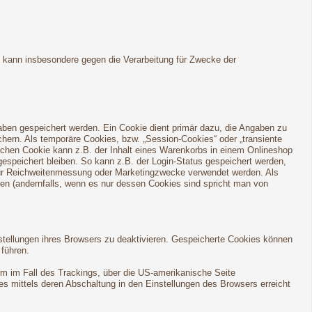
h kann insbesondere gegen die Verarbeitung für Zwecke der
aben gespeichert werden. Ein Cookie dient primär dazu, die Angaben zu
ern. Als temporäre Cookies, bzw. „Session-Cookies“ oder „transiente
lchen Cookie kann z.B. der Inhalt eines Warenkorbs in einem Onlineshop
espeichert bleiben. So kann z.B. der Login-Status gespeichert werden,
für Reichweitenmessung oder Marketingzwecke verwendet werden. Als
den (andernfalls, wenn es nur dessen Cookies sind spricht man von
stellungen ihres Browsers zu deaktivieren. Gespeicherte Cookies können
führen.
em im Fall des Trackings, über die US-amerikanische Seite
s mittels deren Abschaltung in den Einstellungen des Browsers erreicht