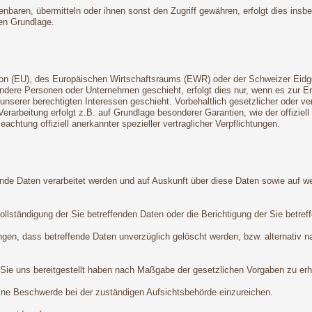
aren, übermitteln oder ihnen sonst den Zugriff gewähren, erfolgt dies insb
en Grundlage.
Union (EU), des Europäischen Wirtschaftsraums (EWR) oder der Schweizer Ei
dere Personen oder Unternehmen geschieht, erfolgt dies nur, wenn es zur Erfü
 unserer berechtigten Interessen geschieht. Vorbehaltlich gesetzlicher oder ve
Verarbeitung erfolgt z.B. auf Grundlage besonderer Garantien, wie der offizie
chtung offiziell anerkannter spezieller vertraglicher Verpflichtungen.
ende Daten verarbeitet werden und auf Auskunft über diese Daten sowie auf w
lständigung der Sie betreffenden Daten oder die Berichtigung der Sie betref
gen, dass betreffende Daten unverzüglich gelöscht werden, bzw. alternativ 
 Sie uns bereitgestellt haben nach Maßgabe der gesetzlichen Vorgaben zu erha
ine Beschwerde bei der zuständigen Aufsichtsbehörde einzureichen.