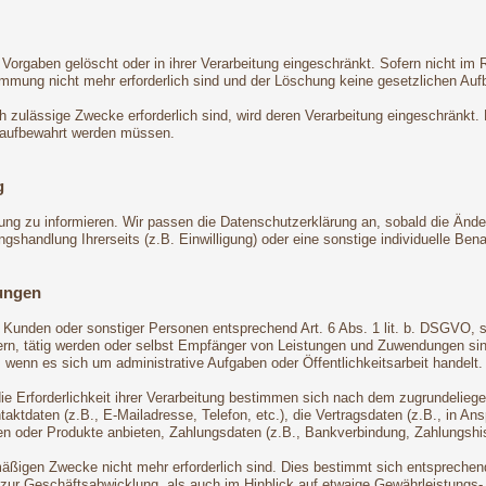
Vorgaben gelöscht oder in ihrer Verarbeitung eingeschränkt. Sofern nicht i
timmung nicht mehr erforderlich sind und der Löschung keine gesetzlichen Au
ch zulässige Zwecke erforderlich sind, wird deren Verarbeitung eingeschränkt.
en aufbewahrt werden müssen.
g
rung zu informieren. Wir passen die Datenschutzerklärung an, sobald die Ände
handlung Ihrerseits (z.B. Einwilligung) oder eine sonstige individuelle Benac
ungen
n, Kunden oder sonstiger Personen entsprechend Art. 6 Abs. 1 lit. b. DSGVO, 
n, tätig werden oder selbst Empfänger von Leistungen und Zuwendungen sind.
 wenn es sich um administrative Aufgaben oder Öffentlichkeitsarbeit handelt.
die Erforderlichkeit ihrer Verarbeitung bestimmen sich nach dem zugrundelie
ktdaten (z.B., E-Mailadresse, Telefon, etc.), die Vertragsdaten (z.B., in An
n oder Produkte anbieten, Zahlungsdaten (z.B., Bankverbindung, Zahlungshist
äßigen Zwecke nicht mehr erforderlich sind. Dies bestimmt sich entsprechend
 zur Geschäftsabwicklung, als auch im Hinblick auf etwaige Gewährleistungs- o