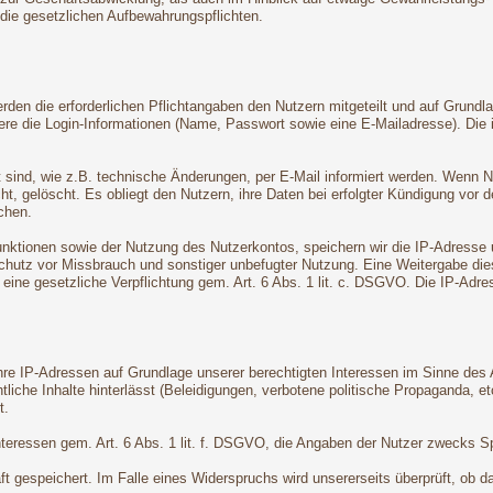
 die gesetzlichen Aufbewahrungspflichten.
den die erforderlichen Pflichtangaben den Nutzern mitgeteilt und auf Grundla
dere die Login-Informationen (Name, Passwort sowie eine E-Mailadresse). Di
t sind, wie z.B. technische Änderungen, per E-Mail informiert werden. Wenn 
ht, gelöscht. Es obliegt den Nutzern, ihre Daten bei erfolgter Kündigung vor 
chen.
tionen sowie der Nutzung des Nutzerkontos, speichern wir die IP-Adresse un
hutz vor Missbrauch und sonstiger unbefugter Nutzung. Eine Weitergabe dieser 
t eine gesetzliche Verpflichtung gem. Art. 6 Abs. 1 lit. c. DSGVO. Die IP-Ad
e IP-Adressen auf Grundlage unserer berechtigten Interessen im Sinne des Ar
liche Inhalte hinterlässt (Beleidigungen, verbotene politische Propaganda, et
t.
Interessen gem. Art. 6 Abs. 1 lit. f. DSGVO, die Angaben der Nutzer zwecks 
 gespeichert. Im Falle eines Widerspruchs wird unsererseits überprüft, ob da