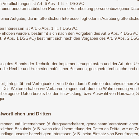
n Verpflichtungen ist Art. 6 Abs. 1 lit. c DSGVO;
r einer anderen natürlichen Person eine Verarbeitung personenbezogener Daten
ner Aufgabe, die im öffentlichen Interesse liegt oder in Ausübung öffentliche
n Interessen ist Art. 6 Abs. 1 lit. f DSGVO.
ie ehoben wurden, bestimmt sich nach den Vorgaben des Art 6 Abs. 4 DSGVO
Art. 9 Abs. 1 DSGVO) bestimmt sich nach den Vorgaben des Art. 9 Abs. 2 DS
ung des Stands der Technik, der Implementierungskosten und der Art, des U
 für die Rechte und Freiheiten natürlicher Personen, geeignete technische 
t, Integrität und Verfügbarkeit von Daten durch Kontrolle des physischen Zug
ng. Des Weiteren haben wir Verfahren eingerichtet, die eine Wahrnehmung vo
enbezogener Daten bereits bei der Entwicklung, bzw. Auswahl von Hardware, 
gen.
twortlichen und Dritten
onen und Unternehmen (Auftragsverarbeitern, gemeinsam Verantwortlichen ode
zlichen Erlaubnis (z.B. wenn eine Übermittlung der Daten an Dritte, wie an Zahl
Grundlage unserer berechtigten Interessen (z.B. beim Einsatz von Beauftragten