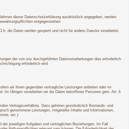
m Rahmen dieser Datenschutzerklärung ausdrücklich angegeben, werden
fbewahrungspflichten entgegenstehen.
 D.h. die Daten werden gesperrt und nicht für andere Zwecke verarbeitet.
rungen der von uns durchgeführten Datenverarbeitungen dies erforderlich
hrichtigung erforderlich wird.
sofern wir ihnen gegenüber vertragliche Leistungen anbieten oder im
 Im Übrigen verarbeiten wir die Daten betroffener Personen gem. Art. 6
genden Vertragsverhältnis. Dazu gehören grundsätzlich Bestands- und
spruch genommene Leistungen, mitgeteilte Inhalte und Informationen,
orie, etc.).
 der jeweiligen Aufgaben und vertraglichen Beziehungen. Im Fall
der Haftungspflichten relevant sein können. Die Erforderlichkeit der