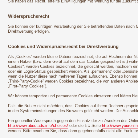
Sie haben das Recht, erteilte Einwilligungen mit Wirkung für die Zukunft 
Widerspruchsrecht
Sie können der künftigen Verarbeitung der Sie betreffenden Daten nach
Direktwerbung erfolgen.
Cookies und Widerspruchsrecht bei Direktwerbung
Als „Cookies“ werden kleine Dateien bezeichnet, die auf Rechnern der N
einem Nutzer (bzw. dem Gerät auf dem das Cookie gespeichert ist) währ
Cookies“, werden Cookies bezeichnet, die gelöscht werden, nachdem ein 
oder ein Login-Status gespeichert werden. Als „permanent“ oder „persis
wenn die Nutzer diese nach mehreren Tagen aufsuchen. Ebenso können i
„Third-Party-Cookie“ werden Cookies bezeichnet, die von anderen Anbiet
„First-Party Cookies“).
Wir können temporäre und permanente Cookies einsetzen und klären hie
Falls die Nutzer nicht möchten, dass Cookies auf ihrem Rechner gespei
in den Systemeinstellungen des Browsers gelöscht werden. Der Ausschl
Ein genereller Widerspruch gegen den Einsatz der zu Zwecken des Online
http://www.aboutads.info/choices/
oder die EU-Seite
http://www.youronli
werden. Bitte beachten Sie, dass dann gegebenenfalls nicht alle Funkt