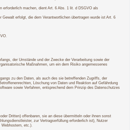
 erforderlich machen, dient Art. 6 Abs. 1 lit. d DSGVO als
r Gewalt erfolgt, die dem Verantwortlichen übertragen wurde ist Art. 6
.
GVO.
mfangs, der Umstände und der Zwecke der Verarbeitung sowie der
und organisatorische Maßnahmen, um ein dem Risiko angemessenes
angs zu den Daten, als auch des sie betreffenden Zugriffs, der
n Betroffenenrechten, Löschung von Daten und Reaktion auf Gefährdung
Software sowie Verfahren, entsprechend dem Prinzip des Datenschutzes
r Dritten) offenbaren, sie an diese übermitteln oder ihnen sonst
ungsdienstleister, zur Vertragserfüllung erforderlich ist), Nutzer
, Webhostern, etc.).