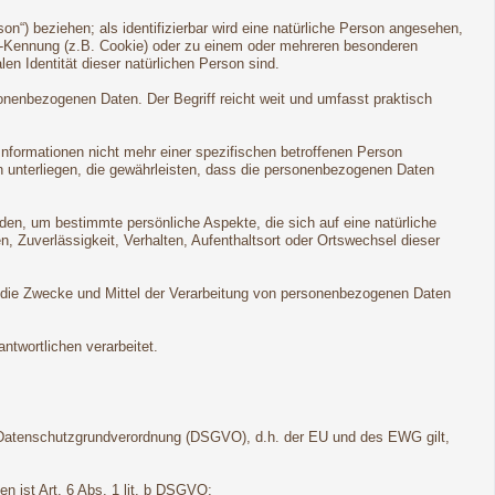
son“) beziehen; als identifizierbar wird eine natürliche Person angesehen,
ne-Kennung (z.B. Cookie) oder zu einem oder mehreren besonderen
en Identität dieser natürlichen Person sind.
onenbezogenen Daten. Der Begriff reicht weit und umfasst praktisch
formationen nicht mehr einer spezifischen betroffenen Person
 unterliegen, die gewährleisten, dass die personenbezogenen Daten
den, um bestimmte persönliche Aspekte, die sich auf eine natürliche
, Zuverlässigkeit, Verhalten, Aufenthaltsort oder Ortswechsel dieser
ber die Zwecke und Mittel der Verarbeitung von personenbezogenen Daten
ntwortlichen verarbeitet.
 Datenschutzgrundverordnung (DSGVO), d.h. der EU und des EWG gilt,
n ist Art. 6 Abs. 1 lit. b DSGVO;