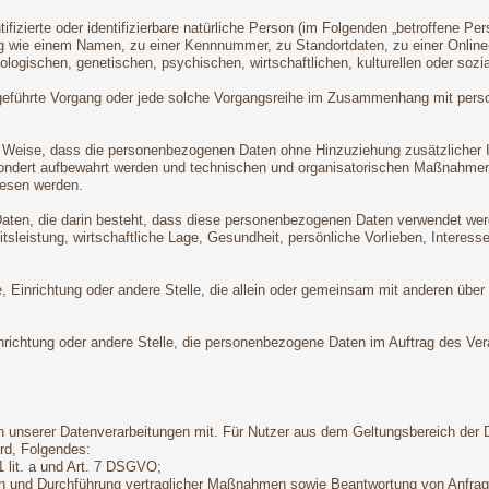
ifizierte oder identifizierbare natürliche Person (im Folgenden „betroffene Per
nung wie einem Namen, zu einer Kennnummer, zu Standortdaten, zu einer Onli
logischen, genetischen, psychischen, wirtschaftlichen, kulturellen oder sozial
 ausgeführte Vorgang oder jede solche Vorgangsreihe im Zusammenhang mit pers
 Weise, dass die personenbezogenen Daten ohne Hinzuziehung zusätzlicher In
sondert aufbewahrt werden und technischen und organisatorischen Maßnahmen
wiesen werden.
 Daten, die darin besteht, dass diese personenbezogenen Daten verwendet wer
leistung, wirtschaftliche Lage, Gesundheit, persönliche Vorlieben, Interessen
örde, Einrichtung oder andere Stelle, die allein oder gemeinsam mit anderen ü
Einrichtung oder andere Stelle, die personenbezogene Daten im Auftrag des Vera
 unserer Datenverarbeitungen mit. Für Nutzer aus dem Geltungsbereich der
rd, Folgendes:
1 lit. a und Art. 7 DSGVO;
gen und Durchführung vertraglicher Maßnahmen sowie Beantwortung von Anfrage