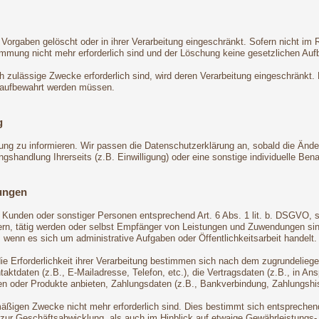
Vorgaben gelöscht oder in ihrer Verarbeitung eingeschränkt. Sofern nicht i
timmung nicht mehr erforderlich sind und der Löschung keine gesetzlichen Au
ch zulässige Zwecke erforderlich sind, wird deren Verarbeitung eingeschränkt.
en aufbewahrt werden müssen.
g
rung zu informieren. Wir passen die Datenschutzerklärung an, sobald die Ände
handlung Ihrerseits (z.B. Einwilligung) oder eine sonstige individuelle Benac
ungen
n, Kunden oder sonstiger Personen entsprechend Art. 6 Abs. 1 lit. b. DSGVO, 
n, tätig werden oder selbst Empfänger von Leistungen und Zuwendungen sind.
 wenn es sich um administrative Aufgaben oder Öffentlichkeitsarbeit handelt.
die Erforderlichkeit ihrer Verarbeitung bestimmen sich nach dem zugrundelie
ktdaten (z.B., E-Mailadresse, Telefon, etc.), die Vertragsdaten (z.B., in An
n oder Produkte anbieten, Zahlungsdaten (z.B., Bankverbindung, Zahlungshist
äßigen Zwecke nicht mehr erforderlich sind. Dies bestimmt sich entsprechend
 zur Geschäftsabwicklung, als auch im Hinblick auf etwaige Gewährleistungs- o