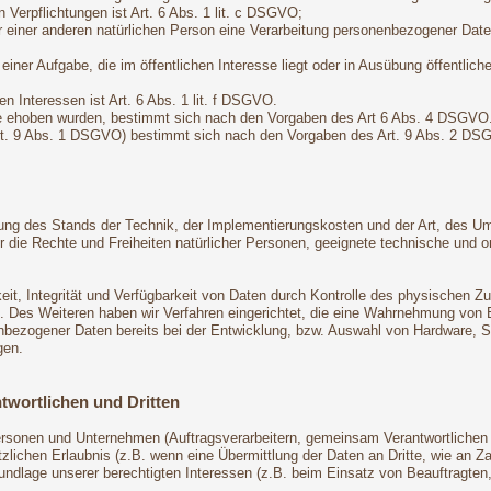
n Verpflichtungen ist Art. 6 Abs. 1 lit. c DSGVO;
r einer anderen natürlichen Person eine Verarbeitung personenbezogener Daten
ner Aufgabe, die im öffentlichen Interesse liegt oder in Ausübung öffentliche
n Interessen ist Art. 6 Abs. 1 lit. f DSGVO.
ie ehoben wurden, bestimmt sich nach den Vorgaben des Art 6 Abs. 4 DSGVO
Art. 9 Abs. 1 DSGVO) bestimmt sich nach den Vorgaben des Art. 9 Abs. 2 DS
ung des Stands der Technik, der Implementierungskosten und der Art, des U
 für die Rechte und Freiheiten natürlicher Personen, geeignete technische 
t, Integrität und Verfügbarkeit von Daten durch Kontrolle des physischen Zug
ng. Des Weiteren haben wir Verfahren eingerichtet, die eine Wahrnehmung vo
enbezogener Daten bereits bei der Entwicklung, bzw. Auswahl von Hardware, 
gen.
twortlichen und Dritten
onen und Unternehmen (Auftragsverarbeitern, gemeinsam Verantwortlichen ode
zlichen Erlaubnis (z.B. wenn eine Übermittlung der Daten an Dritte, wie an Zahl
Grundlage unserer berechtigten Interessen (z.B. beim Einsatz von Beauftragten