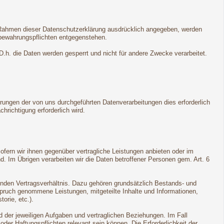
m Rahmen dieser Datenschutzerklärung ausdrücklich angegeben, werden
fbewahrungspflichten entgegenstehen.
 D.h. die Daten werden gesperrt und nicht für andere Zwecke verarbeitet.
rungen der von uns durchgeführten Datenverarbeitungen dies erforderlich
hrichtigung erforderlich wird.
sofern wir ihnen gegenüber vertragliche Leistungen anbieten oder im
 Im Übrigen verarbeiten wir die Daten betroffener Personen gem. Art. 6
genden Vertragsverhältnis. Dazu gehören grundsätzlich Bestands- und
spruch genommene Leistungen, mitgeteilte Inhalte und Informationen,
orie, etc.).
 der jeweiligen Aufgaben und vertraglichen Beziehungen. Im Fall
der Haftungspflichten relevant sein können. Die Erforderlichkeit der