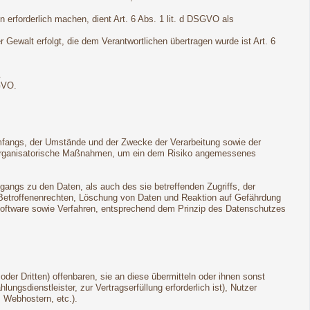
 erforderlich machen, dient Art. 6 Abs. 1 lit. d DSGVO als
r Gewalt erfolgt, die dem Verantwortlichen übertragen wurde ist Art. 6
.
GVO.
mfangs, der Umstände und der Zwecke der Verarbeitung sowie der
und organisatorische Maßnahmen, um ein dem Risiko angemessenes
angs zu den Daten, als auch des sie betreffenden Zugriffs, der
n Betroffenenrechten, Löschung von Daten und Reaktion auf Gefährdung
Software sowie Verfahren, entsprechend dem Prinzip des Datenschutzes
r Dritten) offenbaren, sie an diese übermitteln oder ihnen sonst
ungsdienstleister, zur Vertragserfüllung erforderlich ist), Nutzer
, Webhostern, etc.).