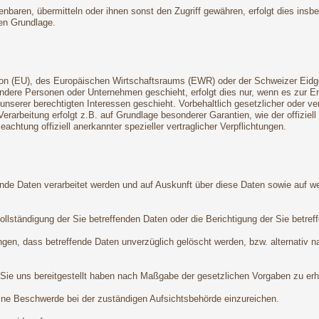
aren, übermitteln oder ihnen sonst den Zugriff gewähren, erfolgt dies insb
en Grundlage.
Union (EU), des Europäischen Wirtschaftsraums (EWR) oder der Schweizer Ei
dere Personen oder Unternehmen geschieht, erfolgt dies nur, wenn es zur Erfü
 unserer berechtigten Interessen geschieht. Vorbehaltlich gesetzlicher oder ve
Verarbeitung erfolgt z.B. auf Grundlage besonderer Garantien, wie der offizie
chtung offiziell anerkannter spezieller vertraglicher Verpflichtungen.
ende Daten verarbeitet werden und auf Auskunft über diese Daten sowie auf w
lständigung der Sie betreffenden Daten oder die Berichtigung der Sie betref
gen, dass betreffende Daten unverzüglich gelöscht werden, bzw. alternativ 
 Sie uns bereitgestellt haben nach Maßgabe der gesetzlichen Vorgaben zu erha
ine Beschwerde bei der zuständigen Aufsichtsbehörde einzureichen.