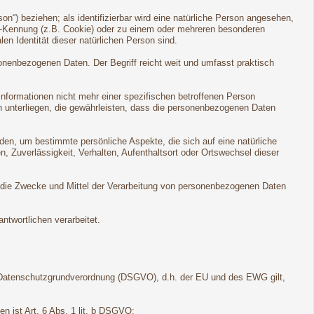
son“) beziehen; als identifizierbar wird eine natürliche Person angesehen,
ne-Kennung (z.B. Cookie) oder zu einem oder mehreren besonderen
en Identität dieser natürlichen Person sind.
onenbezogenen Daten. Der Begriff reicht weit und umfasst praktisch
formationen nicht mehr einer spezifischen betroffenen Person
 unterliegen, die gewährleisten, dass die personenbezogenen Daten
den, um bestimmte persönliche Aspekte, die sich auf eine natürliche
, Zuverlässigkeit, Verhalten, Aufenthaltsort oder Ortswechsel dieser
ber die Zwecke und Mittel der Verarbeitung von personenbezogenen Daten
ntwortlichen verarbeitet.
 Datenschutzgrundverordnung (DSGVO), d.h. der EU und des EWG gilt,
n ist Art. 6 Abs. 1 lit. b DSGVO;