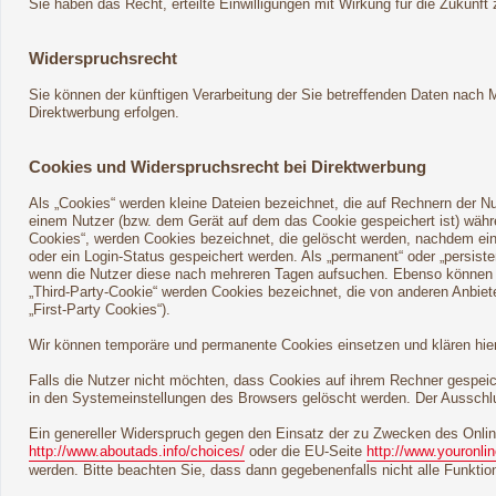
Sie haben das Recht, erteilte Einwilligungen mit Wirkung für die Zukunft 
Widerspruchsrecht
Sie können der künftigen Verarbeitung der Sie betreffenden Daten nach
Direktwerbung erfolgen.
Cookies und Widerspruchsrecht bei Direktwerbung
Als „Cookies“ werden kleine Dateien bezeichnet, die auf Rechnern der N
einem Nutzer (bzw. dem Gerät auf dem das Cookie gespeichert ist) währ
Cookies“, werden Cookies bezeichnet, die gelöscht werden, nachdem ein 
oder ein Login-Status gespeichert werden. Als „permanent“ oder „persis
wenn die Nutzer diese nach mehreren Tagen aufsuchen. Ebenso können i
„Third-Party-Cookie“ werden Cookies bezeichnet, die von anderen Anbiet
„First-Party Cookies“).
Wir können temporäre und permanente Cookies einsetzen und klären hie
Falls die Nutzer nicht möchten, dass Cookies auf ihrem Rechner gespei
in den Systemeinstellungen des Browsers gelöscht werden. Der Ausschl
Ein genereller Widerspruch gegen den Einsatz der zu Zwecken des Online
http://www.aboutads.info/choices/
oder die EU-Seite
http://www.youronli
werden. Bitte beachten Sie, dass dann gegebenenfalls nicht alle Funkt