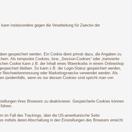
h kann insbesondere gegen die Verarbeitung für Zwecke der
aben gespeichert werden. Ein Cookie dient primär dazu, die Angaben zu
ern. Als temporäre Cookies, bzw. „Session-Cookies“ oder „transiente
lchen Cookie kann z.B. der Inhalt eines Warenkorbs in einem Onlineshop
espeichert bleiben. So kann z.B. der Login-Status gespeichert werden,
für Reichweitenmessung oder Marketingzwecke verwendet werden. Als
den (andernfalls, wenn es nur dessen Cookies sind spricht man von
stellungen ihres Browsers zu deaktivieren. Gespeicherte Cookies können
führen.
em im Fall des Trackings, über die US-amerikanische Seite
s mittels deren Abschaltung in den Einstellungen des Browsers erreicht