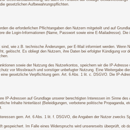
 die gesetzlichen Aufbewahrungspflichten.
den die erforderlichen Pflichtangaben den Nutzern mitgeteilt und auf Grundla
dere die Login-Informationen (Name, Passwort sowie eine E-Mailadresse). Di
t sind, wie z.B. technische Änderungen, per E-Mail informiert werden. Wenn 
ht, gelöscht. Es obliegt den Nutzern, ihre Daten bei erfolgter Kündigung vor 
chen.
tionen sowie der Nutzung des Nutzerkontos, speichern wir die IP-Adresse un
hutz vor Missbrauch und sonstiger unbefugter Nutzung. Eine Weitergabe dieser 
t eine gesetzliche Verpflichtung gem. Art. 6 Abs. 1 lit. c. DSGVO. Die IP-Ad
e IP-Adressen auf Grundlage unserer berechtigten Interessen im Sinne des Ar
liche Inhalte hinterlässt (Beleidigungen, verbotene politische Propaganda, et
t.
Interessen gem. Art. 6 Abs. 1 lit. f. DSGVO, die Angaben der Nutzer zwecks 
 gespeichert. Im Falle eines Widerspruchs wird unsererseits überprüft, ob da