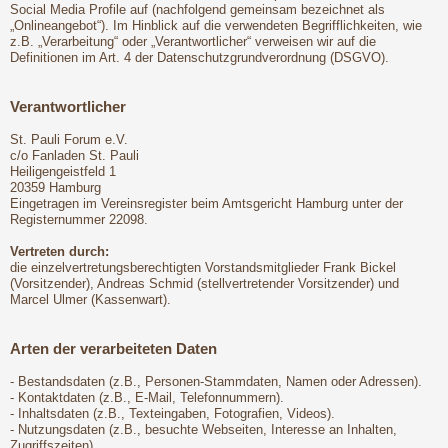
Social Media Profile auf (nachfolgend gemeinsam bezeichnet als
„Onlineangebot“). Im Hinblick auf die verwendeten Begrifflichkeiten, wie
z.B. „Verarbeitung“ oder „Verantwortlicher“ verweisen wir auf die
Definitionen im Art. 4 der Datenschutzgrundverordnung (DSGVO).
Verantwortlicher
St. Pauli Forum e.V.
c/o Fanladen St. Pauli
Heiligengeistfeld 1
20359 Hamburg
Eingetragen im Vereinsregister beim Amtsgericht Hamburg unter der
Registernummer 22098.
Vertreten durch:
die einzelvertretungsberechtigten Vorstandsmitglieder Frank Bickel
(Vorsitzender), Andreas Schmid (stellvertretender Vorsitzender) und
Marcel Ulmer (Kassenwart).
Arten der verarbeiteten Daten
- Bestandsdaten (z.B., Personen-Stammdaten, Namen oder Adressen).
- Kontaktdaten (z.B., E-Mail, Telefonnummern).
- Inhaltsdaten (z.B., Texteingaben, Fotografien, Videos).
- Nutzungsdaten (z.B., besuchte Webseiten, Interesse an Inhalten,
Zugriffszeiten).