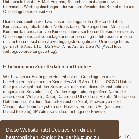
Datenbankdienste, E-Mail-Versand, Sicherheitsleistungen sowie
technische Wartungsleistungen, die wir zum Zwecke des Betriebs dieses
Onlineangebotes einsetzen.
Hierbei verarbeiten wir, bzw. unser Hostinganbieter Bestandsdaten,
Kontaktdaten, Inhaltsdaten, Vertragsdaten, Nutzungsdaten, Meta- und
Kommunikationsdaten von Kunden, Interessenten und Besuchern dieses
Onlineangebotes auf Grundlage unserer berechtigten Interessen an einer
effizienten und sicheren Zurverfügungstellung dieses Onlineangebotes
gem. Art. 6 Abs. 1 lit. f DSGVO i.V.m. Art. 28 DSGVO (Abschluss
Auftragsverarbeitungsvertrag).
Erhebung von Zugriffsdaten und Logfiles
Wir, bzw. unser Hostinganbieter, erhebt auf Grundlage unserer
berechtigten Interessen im Sinne des Art. 6 Abs. 1 lit. f. DSGVO Daten
über jeden Zugriff auf den Server, auf dem sich dieser Dienst befindet
(sogenannte Serverlogfiles). Zu den Zugriffsdaten gehören Name der
abgerufenen Webseite, Datei, Datum und Uhrzeit des Abrufs, übertragene
Datenmenge, Meldung über erfolgreichen Abruf, Browsertyp nebst
Version, das Betriebssystem des Nutzers, Referrer URL (die zuvor
besuchte Seite), IP-Adresse und der anfragende Provider.
Google Fonts
Diese Website nutzt Cookies, um dir den
bestmöglichen Komfort bei der Nutzung zu
Wir binden die Schriftarten ("Google Fonts") des Anbieters Google LLC,