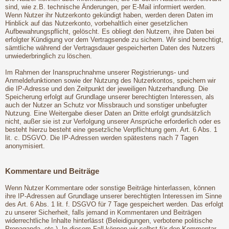
sind, wie z.B. technische Änderungen, per E-Mail informiert werden.
Wenn Nutzer ihr Nutzerkonto gekündigt haben, werden deren Daten im
Hinblick auf das Nutzerkonto, vorbehaltlich einer gesetzlichen
Aufbewahrungspflicht, gelöscht. Es obliegt den Nutzern, ihre Daten bei
erfolgter Kündigung vor dem Vertragsende zu sichern. Wir sind berechtigt,
sämtliche während der Vertragsdauer gespeicherten Daten des Nutzers
unwiederbringlich zu löschen.
Im Rahmen der Inanspruchnahme unserer Registrierungs- und
Anmeldefunktionen sowie der Nutzung des Nutzerkontos, speichern wir
die IP-Adresse und den Zeitpunkt der jeweiligen Nutzerhandlung. Die
Speicherung erfolgt auf Grundlage unserer berechtigten Interessen, als
auch der Nutzer an Schutz vor Missbrauch und sonstiger unbefugter
Nutzung. Eine Weitergabe dieser Daten an Dritte erfolgt grundsätzlich
nicht, außer sie ist zur Verfolgung unserer Ansprüche erforderlich oder es
besteht hierzu besteht eine gesetzliche Verpflichtung gem. Art. 6 Abs. 1
lit. c. DSGVO. Die IP-Adressen werden spätestens nach 7 Tagen
anonymisiert.
Kommentare und Beiträge
Wenn Nutzer Kommentare oder sonstige Beiträge hinterlassen, können
ihre IP-Adressen auf Grundlage unserer berechtigten Interessen im Sinne
des Art. 6 Abs. 1 lit. f. DSGVO für 7 Tage gespeichert werden. Das erfolgt
zu unserer Sicherheit, falls jemand in Kommentaren und Beiträgen
widerrechtliche Inhalte hinterlässt (Beleidigungen, verbotene politische
Propaganda, etc.). In diesem Fall können wir selbst für den Kommentar