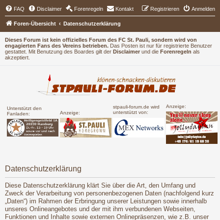
FAQ
Disclaimer
Forenregeln
Kontakt
Registrieren
Anmelden
Foren-Übersicht
Datenschutzerklärung
Dieses Forum ist kein offizielles Forum des FC St. Pauli, sondern wird von
engagierten Fans des Vereins betrieben.
Das Posten ist nur für registrierte Benutzer
gestattet. Mit Benutzung des Boardes gilt der
Disclaimer
und die
Forenregeln
als
akzeptiert.
Anzeige:
stpauli-forum.de wird
Unterstützt den
unterstützt von:
Anzeige:
Fanladen:
Datenschutzerklärung
Diese Datenschutzerklärung klärt Sie über die Art, den Umfang und
Zweck der Verarbeitung von personenbezogenen Daten (nachfolgend kurz
„Daten“) im Rahmen der Erbringung unserer Leistungen sowie innerhalb
unseres Onlineangebotes und der mit ihm verbundenen Webseiten,
Funktionen und Inhalte sowie externen Onlinepräsenzen, wie z.B. unser