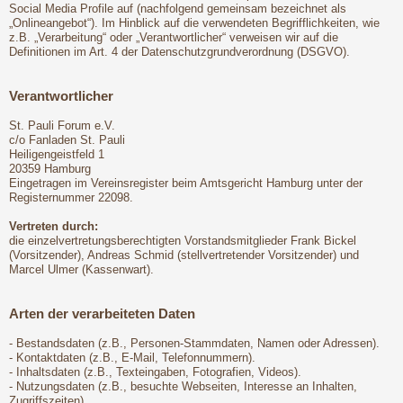
Social Media Profile auf (nachfolgend gemeinsam bezeichnet als
„Onlineangebot“). Im Hinblick auf die verwendeten Begrifflichkeiten, wie
z.B. „Verarbeitung“ oder „Verantwortlicher“ verweisen wir auf die
Definitionen im Art. 4 der Datenschutzgrundverordnung (DSGVO).
Verantwortlicher
St. Pauli Forum e.V.
c/o Fanladen St. Pauli
Heiligengeistfeld 1
20359 Hamburg
Eingetragen im Vereinsregister beim Amtsgericht Hamburg unter der
Registernummer 22098.
Vertreten durch:
die einzelvertretungsberechtigten Vorstandsmitglieder Frank Bickel
(Vorsitzender), Andreas Schmid (stellvertretender Vorsitzender) und
Marcel Ulmer (Kassenwart).
Arten der verarbeiteten Daten
- Bestandsdaten (z.B., Personen-Stammdaten, Namen oder Adressen).
- Kontaktdaten (z.B., E-Mail, Telefonnummern).
- Inhaltsdaten (z.B., Texteingaben, Fotografien, Videos).
- Nutzungsdaten (z.B., besuchte Webseiten, Interesse an Inhalten,
Zugriffszeiten).