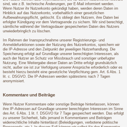
sind, wie z.B. technische Änderungen, per E-Mail informiert werden.
Wenn Nutzer ihr Nutzerkonto gekündigt haben, werden deren Daten im
Hinblick auf das Nutzerkonto, vorbehaltlich einer gesetzlichen
Aufbewahrungspflicht, gelöscht. Es obliegt den Nutzern, ihre Daten bei
erfolgter Kündigung vor dem Vertragsende zu sichern. Wir sind berechtigt,
sämtliche während der Vertragsdauer gespeicherten Daten des Nutzers
unwiederbringlich zu löschen.
Im Rahmen der Inanspruchnahme unserer Registrierungs- und
Anmeldefunktionen sowie der Nutzung des Nutzerkontos, speichern wir
die IP-Adresse und den Zeitpunkt der jeweiligen Nutzerhandlung. Die
Speicherung erfolgt auf Grundlage unserer berechtigten Interessen, als
auch der Nutzer an Schutz vor Missbrauch und sonstiger unbefugter
Nutzung. Eine Weitergabe dieser Daten an Dritte erfolgt grundsätzlich
nicht, außer sie ist zur Verfolgung unserer Ansprüche erforderlich oder es
besteht hierzu besteht eine gesetzliche Verpflichtung gem. Art. 6 Abs. 1
lit. c. DSGVO. Die IP-Adressen werden spätestens nach 7 Tagen
anonymisiert.
Kommentare und Beiträge
Wenn Nutzer Kommentare oder sonstige Beiträge hinterlassen, können
ihre IP-Adressen auf Grundlage unserer berechtigten Interessen im Sinne
des Art. 6 Abs. 1 lit. f. DSGVO für 7 Tage gespeichert werden. Das erfolgt
zu unserer Sicherheit, falls jemand in Kommentaren und Beiträgen
widerrechtliche Inhalte hinterlässt (Beleidigungen, verbotene politische
Propaganda, etc.). In diesem Fall können wir selbst für den Kommentar