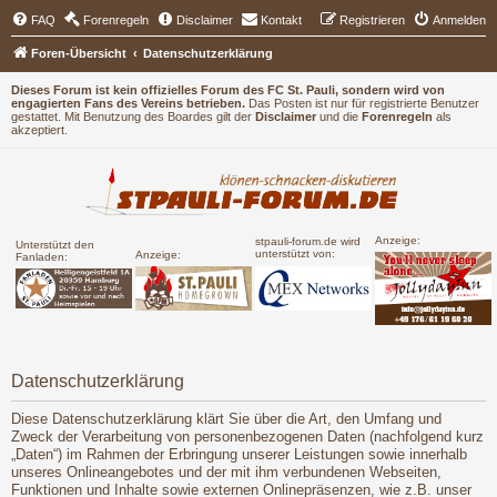
FAQ
Forenregeln
Disclaimer
Kontakt
Registrieren
Anmelden
Foren-Übersicht
Datenschutzerklärung
Dieses Forum ist kein offizielles Forum des FC St. Pauli, sondern wird von
engagierten Fans des Vereins betrieben.
Das Posten ist nur für registrierte Benutzer
gestattet. Mit Benutzung des Boardes gilt der
Disclaimer
und die
Forenregeln
als
akzeptiert.
Anzeige:
stpauli-forum.de wird
Unterstützt den
unterstützt von:
Anzeige:
Fanladen:
Datenschutzerklärung
Diese Datenschutzerklärung klärt Sie über die Art, den Umfang und
Zweck der Verarbeitung von personenbezogenen Daten (nachfolgend kurz
„Daten“) im Rahmen der Erbringung unserer Leistungen sowie innerhalb
unseres Onlineangebotes und der mit ihm verbundenen Webseiten,
Funktionen und Inhalte sowie externen Onlinepräsenzen, wie z.B. unser