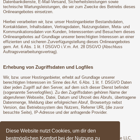
Datenbankdienste, E-Mail-Versand, Sicherheitsleistungen sowie
technische Wartungsleistungen, die wir zum Zwecke des Betriebs dieses
Onlineangebotes einsetzen.
Hierbei verarbeiten wir, bzw. unser Hostinganbieter Bestandsdaten,
Kontaktdaten, Inhaltsdaten, Vertragsdaten, Nutzungsdaten, Meta- und
Kommunikationsdaten von Kunden, Interessenten und Besuchern dieses
Onlineangebotes auf Grundlage unserer berechtigten Interessen an einer
effizienten und sicheren Zurverfügungstellung dieses Onlineangebotes
gem. Art. 6 Abs. 1 lit. f DSGVO i.V.m. Art. 28 DSGVO (Abschluss
Auftragsverarbeitungsvertrag).
Erhebung von Zugriffsdaten und Logfiles
Wir, bzw. unser Hostinganbieter, erhebt auf Grundlage unserer
berechtigten Interessen im Sinne des Art. 6 Abs. 1 lit. f. DSGVO Daten
über jeden Zugriff auf den Server, auf dem sich dieser Dienst befindet
(sogenannte Serverlogfiles). Zu den Zugriffsdaten gehören Name der
abgerufenen Webseite, Datei, Datum und Uhrzeit des Abrufs, übertragene
Datenmenge, Meldung über erfolgreichen Abruf, Browsertyp nebst
Version, das Betriebssystem des Nutzers, Referrer URL (die zuvor
besuchte Seite), IP-Adresse und der anfragende Provider.
Google Fonts
Diese Website nutzt Cookies, um dir den
bestmöglichen Komfort bei der Nutzung zu
Wir binden die Schriftarten ("Google Fonts") des Anbieters Google LLC,