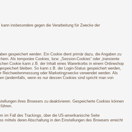
h kann insbesondere gegen die Verarbeitung für Zwecke der
aben gespeichert werden. Ein Cookie dient primär dazu, die Angaben zu
ern. Als temporäre Cookies, bzw. „Session-Cookies“ oder „transiente
lchen Cookie kann z.B. der Inhalt eines Warenkorbs in einem Onlineshop
espeichert bleiben. So kann z.B. der Login-Status gespeichert werden,
für Reichweitenmessung oder Marketingzwecke verwendet werden. Als
den (andernfalls, wenn es nur dessen Cookies sind spricht man von
stellungen ihres Browsers zu deaktivieren. Gespeicherte Cookies können
führen.
em im Fall des Trackings, über die US-amerikanische Seite
s mittels deren Abschaltung in den Einstellungen des Browsers erreicht