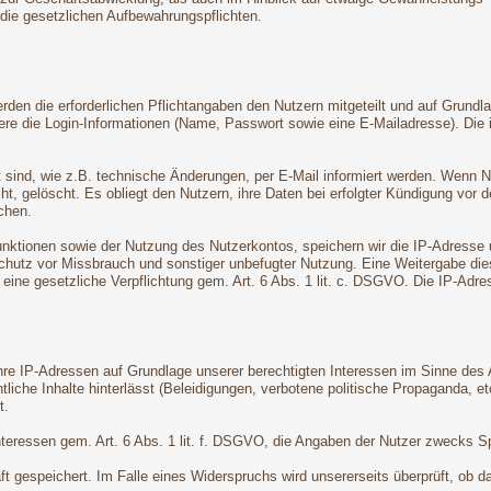
 die gesetzlichen Aufbewahrungspflichten.
den die erforderlichen Pflichtangaben den Nutzern mitgeteilt und auf Grundla
dere die Login-Informationen (Name, Passwort sowie eine E-Mailadresse). Di
t sind, wie z.B. technische Änderungen, per E-Mail informiert werden. Wenn 
ht, gelöscht. Es obliegt den Nutzern, ihre Daten bei erfolgter Kündigung vor 
chen.
tionen sowie der Nutzung des Nutzerkontos, speichern wir die IP-Adresse un
hutz vor Missbrauch und sonstiger unbefugter Nutzung. Eine Weitergabe dieser 
t eine gesetzliche Verpflichtung gem. Art. 6 Abs. 1 lit. c. DSGVO. Die IP-Ad
e IP-Adressen auf Grundlage unserer berechtigten Interessen im Sinne des Ar
liche Inhalte hinterlässt (Beleidigungen, verbotene politische Propaganda, et
t.
Interessen gem. Art. 6 Abs. 1 lit. f. DSGVO, die Angaben der Nutzer zwecks 
 gespeichert. Im Falle eines Widerspruchs wird unsererseits überprüft, ob da