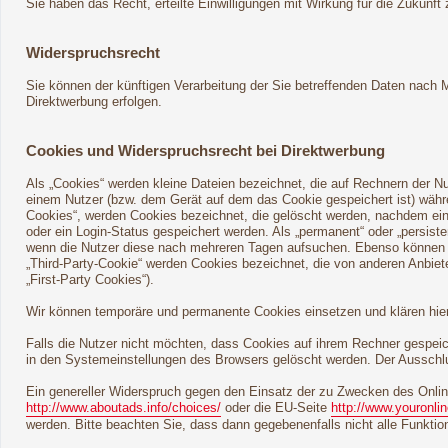
Sie haben das Recht, erteilte Einwilligungen mit Wirkung für die Zukunft 
Widerspruchsrecht
Sie können der künftigen Verarbeitung der Sie betreffenden Daten nach
Direktwerbung erfolgen.
Cookies und Widerspruchsrecht bei Direktwerbung
Als „Cookies“ werden kleine Dateien bezeichnet, die auf Rechnern der N
einem Nutzer (bzw. dem Gerät auf dem das Cookie gespeichert ist) währ
Cookies“, werden Cookies bezeichnet, die gelöscht werden, nachdem ein 
oder ein Login-Status gespeichert werden. Als „permanent“ oder „persis
wenn die Nutzer diese nach mehreren Tagen aufsuchen. Ebenso können i
„Third-Party-Cookie“ werden Cookies bezeichnet, die von anderen Anbiet
„First-Party Cookies“).
Wir können temporäre und permanente Cookies einsetzen und klären hie
Falls die Nutzer nicht möchten, dass Cookies auf ihrem Rechner gespei
in den Systemeinstellungen des Browsers gelöscht werden. Der Ausschl
Ein genereller Widerspruch gegen den Einsatz der zu Zwecken des Online
http://www.aboutads.info/choices/
oder die EU-Seite
http://www.youronli
werden. Bitte beachten Sie, dass dann gegebenenfalls nicht alle Funkt