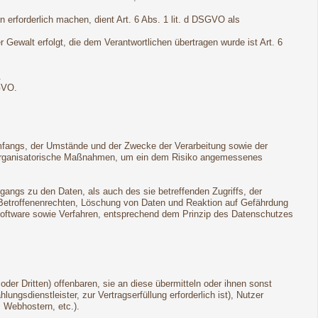
 erforderlich machen, dient Art. 6 Abs. 1 lit. d DSGVO als
r Gewalt erfolgt, die dem Verantwortlichen übertragen wurde ist Art. 6
.
GVO.
mfangs, der Umstände und der Zwecke der Verarbeitung sowie der
und organisatorische Maßnahmen, um ein dem Risiko angemessenes
angs zu den Daten, als auch des sie betreffenden Zugriffs, der
n Betroffenenrechten, Löschung von Daten und Reaktion auf Gefährdung
Software sowie Verfahren, entsprechend dem Prinzip des Datenschutzes
r Dritten) offenbaren, sie an diese übermitteln oder ihnen sonst
ungsdienstleister, zur Vertragserfüllung erforderlich ist), Nutzer
, Webhostern, etc.).