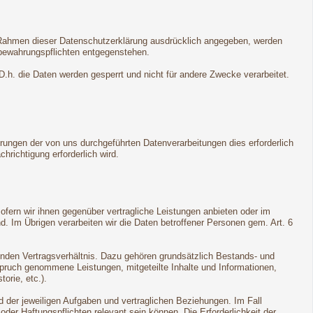
m Rahmen dieser Datenschutzerklärung ausdrücklich angegeben, werden
fbewahrungspflichten entgegenstehen.
 D.h. die Daten werden gesperrt und nicht für andere Zwecke verarbeitet.
rungen der von uns durchgeführten Datenverarbeitungen dies erforderlich
hrichtigung erforderlich wird.
sofern wir ihnen gegenüber vertragliche Leistungen anbieten oder im
 Im Übrigen verarbeiten wir die Daten betroffener Personen gem. Art. 6
genden Vertragsverhältnis. Dazu gehören grundsätzlich Bestands- und
spruch genommene Leistungen, mitgeteilte Inhalte und Informationen,
orie, etc.).
 der jeweiligen Aufgaben und vertraglichen Beziehungen. Im Fall
der Haftungspflichten relevant sein können. Die Erforderlichkeit der