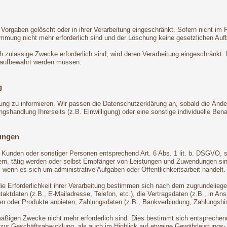
Vorgaben gelöscht oder in ihrer Verarbeitung eingeschränkt. Sofern nicht i
timmung nicht mehr erforderlich sind und der Löschung keine gesetzlichen Au
ch zulässige Zwecke erforderlich sind, wird deren Verarbeitung eingeschränkt.
en aufbewahrt werden müssen.
g
rung zu informieren. Wir passen die Datenschutzerklärung an, sobald die Ände
handlung Ihrerseits (z.B. Einwilligung) oder eine sonstige individuelle Benac
ungen
n, Kunden oder sonstiger Personen entsprechend Art. 6 Abs. 1 lit. b. DSGVO, 
n, tätig werden oder selbst Empfänger von Leistungen und Zuwendungen sind.
 wenn es sich um administrative Aufgaben oder Öffentlichkeitsarbeit handelt.
die Erforderlichkeit ihrer Verarbeitung bestimmen sich nach dem zugrundelie
ktdaten (z.B., E-Mailadresse, Telefon, etc.), die Vertragsdaten (z.B., in An
n oder Produkte anbieten, Zahlungsdaten (z.B., Bankverbindung, Zahlungshist
äßigen Zwecke nicht mehr erforderlich sind. Dies bestimmt sich entsprechend
 zur Geschäftsabwicklung, als auch im Hinblick auf etwaige Gewährleistungs- o