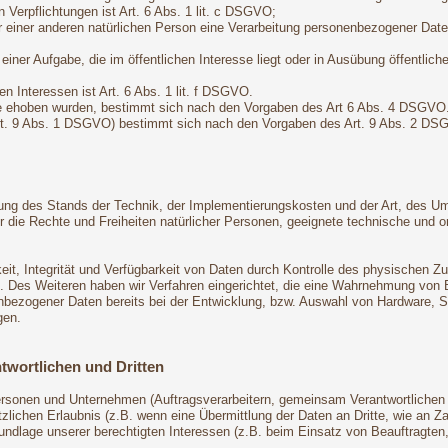
n Verpflichtungen ist Art. 6 Abs. 1 lit. c DSGVO;
r einer anderen natürlichen Person eine Verarbeitung personenbezogener Daten
ner Aufgabe, die im öffentlichen Interesse liegt oder in Ausübung öffentliche
n Interessen ist Art. 6 Abs. 1 lit. f DSGVO.
ie ehoben wurden, bestimmt sich nach den Vorgaben des Art 6 Abs. 4 DSGVO
Art. 9 Abs. 1 DSGVO) bestimmt sich nach den Vorgaben des Art. 9 Abs. 2 DS
ung des Stands der Technik, der Implementierungskosten und der Art, des U
 für die Rechte und Freiheiten natürlicher Personen, geeignete technische 
t, Integrität und Verfügbarkeit von Daten durch Kontrolle des physischen Zug
ng. Des Weiteren haben wir Verfahren eingerichtet, die eine Wahrnehmung vo
enbezogener Daten bereits bei der Entwicklung, bzw. Auswahl von Hardware, 
gen.
twortlichen und Dritten
onen und Unternehmen (Auftragsverarbeitern, gemeinsam Verantwortlichen ode
zlichen Erlaubnis (z.B. wenn eine Übermittlung der Daten an Dritte, wie an Zahl
Grundlage unserer berechtigten Interessen (z.B. beim Einsatz von Beauftragten