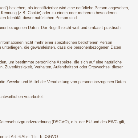
son“) beziehen; als identifizierbar wird eine natürliche Person angesehen,
ne-Kennung (z.B. Cookie) oder zu einem oder mehreren besonderen
en Identität dieser natürlichen Person sind.
onenbezogenen Daten. Der Begriff reicht weit und umfasst praktisch
formationen nicht mehr einer spezifischen betroffenen Person
 unterliegen, die gewährleisten, dass die personenbezogenen Daten
den, um bestimmte persönliche Aspekte, die sich auf eine natürliche
, Zuverlässigkeit, Verhalten, Aufenthaltsort oder Ortswechsel dieser
ber die Zwecke und Mittel der Verarbeitung von personenbezogenen Daten
ntwortlichen verarbeitet.
 Datenschutzgrundverordnung (DSGVO), d.h. der EU und des EWG gilt,
n ist Art. 6 Abs. 1 lit. b DSGVO;