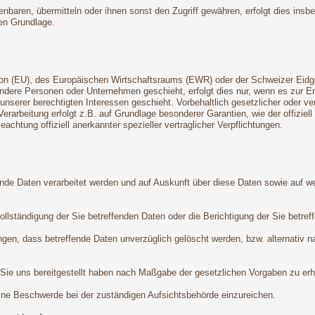
aren, übermitteln oder ihnen sonst den Zugriff gewähren, erfolgt dies insb
en Grundlage.
Union (EU), des Europäischen Wirtschaftsraums (EWR) oder der Schweizer Ei
dere Personen oder Unternehmen geschieht, erfolgt dies nur, wenn es zur Erfü
 unserer berechtigten Interessen geschieht. Vorbehaltlich gesetzlicher oder ve
Verarbeitung erfolgt z.B. auf Grundlage besonderer Garantien, wie der offizie
chtung offiziell anerkannter spezieller vertraglicher Verpflichtungen.
ende Daten verarbeitet werden und auf Auskunft über diese Daten sowie auf w
lständigung der Sie betreffenden Daten oder die Berichtigung der Sie betref
gen, dass betreffende Daten unverzüglich gelöscht werden, bzw. alternativ 
 Sie uns bereitgestellt haben nach Maßgabe der gesetzlichen Vorgaben zu erha
ine Beschwerde bei der zuständigen Aufsichtsbehörde einzureichen.