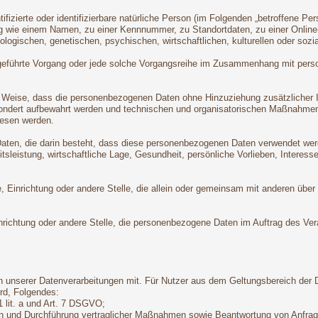
ifizierte oder identifizierbare natürliche Person (im Folgenden „betroffene Per
nung wie einem Namen, zu einer Kennnummer, zu Standortdaten, zu einer Onli
logischen, genetischen, psychischen, wirtschaftlichen, kulturellen oder sozial
 ausgeführte Vorgang oder jede solche Vorgangsreihe im Zusammenhang mit pers
 Weise, dass die personenbezogenen Daten ohne Hinzuziehung zusätzlicher In
sondert aufbewahrt werden und technischen und organisatorischen Maßnahmen
wiesen werden.
 Daten, die darin besteht, dass diese personenbezogenen Daten verwendet wer
leistung, wirtschaftliche Lage, Gesundheit, persönliche Vorlieben, Interessen
örde, Einrichtung oder andere Stelle, die allein oder gemeinsam mit anderen ü
Einrichtung oder andere Stelle, die personenbezogene Daten im Auftrag des Vera
 unserer Datenverarbeitungen mit. Für Nutzer aus dem Geltungsbereich der
rd, Folgendes:
1 lit. a und Art. 7 DSGVO;
gen und Durchführung vertraglicher Maßnahmen sowie Beantwortung von Anfrage