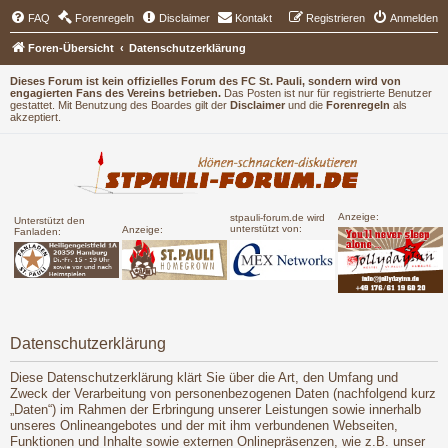
FAQ
Forenregeln
Disclaimer
Kontakt
Registrieren
Anmelden
Foren-Übersicht
Datenschutzerklärung
Dieses Forum ist kein offizielles Forum des FC St. Pauli, sondern wird von
engagierten Fans des Vereins betrieben.
Das Posten ist nur für registrierte Benutzer
gestattet. Mit Benutzung des Boardes gilt der
Disclaimer
und die
Forenregeln
als
akzeptiert.
Anzeige:
stpauli-forum.de wird
Unterstützt den
unterstützt von:
Anzeige:
Fanladen:
Datenschutzerklärung
Diese Datenschutzerklärung klärt Sie über die Art, den Umfang und
Zweck der Verarbeitung von personenbezogenen Daten (nachfolgend kurz
„Daten“) im Rahmen der Erbringung unserer Leistungen sowie innerhalb
unseres Onlineangebotes und der mit ihm verbundenen Webseiten,
Funktionen und Inhalte sowie externen Onlinepräsenzen, wie z.B. unser