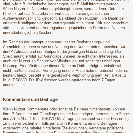
sind, wie z.B. technische Änderungen, per E-Mail informiert werden.
Wenn Nutzer ihr Nutzerkonto gekündigt haben, werden deren Daten im
Hinblick auf das Nutzerkonto, vorbehaltlich einer gesetzlichen
Aufbewahrungspflicht, gelöscht. Es obliegt den Nutzern, ihre Daten bei
erfolgter Kündigung vor dem Vertragsende zu sichern. Wir sind berechtigt,
sämtliche während der Vertragsdauer gespeicherten Daten des Nutzers
unwiederbringlich zu löschen.
Im Rahmen der Inanspruchnahme unserer Registrierungs- und
Anmeldefunktionen sowie der Nutzung des Nutzerkontos, speichern wir
die IP-Adresse und den Zeitpunkt der jeweiligen Nutzerhandlung. Die
Speicherung erfolgt auf Grundlage unserer berechtigten Interessen, als
auch der Nutzer an Schutz vor Missbrauch und sonstiger unbefugter
Nutzung. Eine Weitergabe dieser Daten an Dritte erfolgt grundsätzlich
nicht, außer sie ist zur Verfolgung unserer Ansprüche erforderlich oder es
besteht hierzu besteht eine gesetzliche Verpflichtung gem. Art. 6 Abs. 1
lit. c. DSGVO. Die IP-Adressen werden spätestens nach 7 Tagen
anonymisiert.
Kommentare und Beiträge
Wenn Nutzer Kommentare oder sonstige Beiträge hinterlassen, können
ihre IP-Adressen auf Grundlage unserer berechtigten Interessen im Sinne
des Art. 6 Abs. 1 lit. f. DSGVO für 7 Tage gespeichert werden. Das erfolgt
zu unserer Sicherheit, falls jemand in Kommentaren und Beiträgen
widerrechtliche Inhalte hinterlässt (Beleidigungen, verbotene politische
Propaganda, etc.). In diesem Fall können wir selbst für den Kommentar