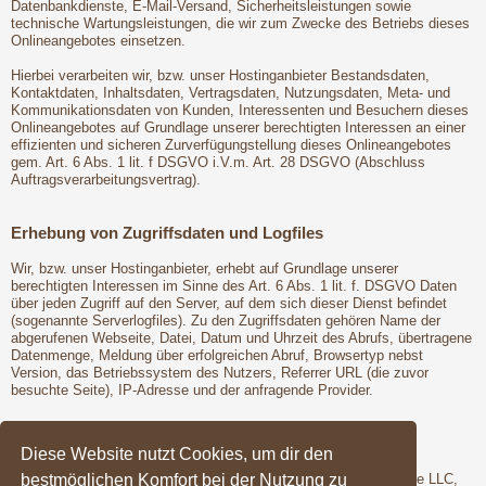
Datenbankdienste, E-Mail-Versand, Sicherheitsleistungen sowie
technische Wartungsleistungen, die wir zum Zwecke des Betriebs dieses
Onlineangebotes einsetzen.
Hierbei verarbeiten wir, bzw. unser Hostinganbieter Bestandsdaten,
Kontaktdaten, Inhaltsdaten, Vertragsdaten, Nutzungsdaten, Meta- und
Kommunikationsdaten von Kunden, Interessenten und Besuchern dieses
Onlineangebotes auf Grundlage unserer berechtigten Interessen an einer
effizienten und sicheren Zurverfügungstellung dieses Onlineangebotes
gem. Art. 6 Abs. 1 lit. f DSGVO i.V.m. Art. 28 DSGVO (Abschluss
Auftragsverarbeitungsvertrag).
Erhebung von Zugriffsdaten und Logfiles
Wir, bzw. unser Hostinganbieter, erhebt auf Grundlage unserer
berechtigten Interessen im Sinne des Art. 6 Abs. 1 lit. f. DSGVO Daten
über jeden Zugriff auf den Server, auf dem sich dieser Dienst befindet
(sogenannte Serverlogfiles). Zu den Zugriffsdaten gehören Name der
abgerufenen Webseite, Datei, Datum und Uhrzeit des Abrufs, übertragene
Datenmenge, Meldung über erfolgreichen Abruf, Browsertyp nebst
Version, das Betriebssystem des Nutzers, Referrer URL (die zuvor
besuchte Seite), IP-Adresse und der anfragende Provider.
Google Fonts
Diese Website nutzt Cookies, um dir den
bestmöglichen Komfort bei der Nutzung zu
Wir binden die Schriftarten ("Google Fonts") des Anbieters Google LLC,