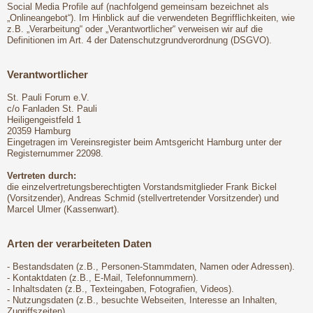
Social Media Profile auf (nachfolgend gemeinsam bezeichnet als
„Onlineangebot“). Im Hinblick auf die verwendeten Begrifflichkeiten, wie
z.B. „Verarbeitung“ oder „Verantwortlicher“ verweisen wir auf die
Definitionen im Art. 4 der Datenschutzgrundverordnung (DSGVO).
Verantwortlicher
St. Pauli Forum e.V.
c/o Fanladen St. Pauli
Heiligengeistfeld 1
20359 Hamburg
Eingetragen im Vereinsregister beim Amtsgericht Hamburg unter der
Registernummer 22098.
Vertreten durch:
die einzelvertretungsberechtigten Vorstandsmitglieder Frank Bickel
(Vorsitzender), Andreas Schmid (stellvertretender Vorsitzender) und
Marcel Ulmer (Kassenwart).
Arten der verarbeiteten Daten
- Bestandsdaten (z.B., Personen-Stammdaten, Namen oder Adressen).
- Kontaktdaten (z.B., E-Mail, Telefonnummern).
- Inhaltsdaten (z.B., Texteingaben, Fotografien, Videos).
- Nutzungsdaten (z.B., besuchte Webseiten, Interesse an Inhalten,
Zugriffszeiten).