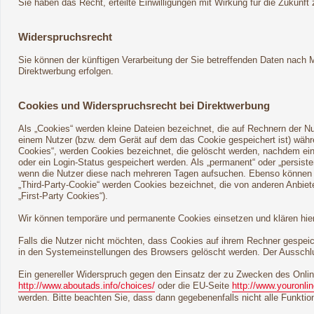
Sie haben das Recht, erteilte Einwilligungen mit Wirkung für die Zukunft 
Widerspruchsrecht
Sie können der künftigen Verarbeitung der Sie betreffenden Daten nach
Direktwerbung erfolgen.
Cookies und Widerspruchsrecht bei Direktwerbung
Als „Cookies“ werden kleine Dateien bezeichnet, die auf Rechnern der N
einem Nutzer (bzw. dem Gerät auf dem das Cookie gespeichert ist) währ
Cookies“, werden Cookies bezeichnet, die gelöscht werden, nachdem ein 
oder ein Login-Status gespeichert werden. Als „permanent“ oder „persis
wenn die Nutzer diese nach mehreren Tagen aufsuchen. Ebenso können i
„Third-Party-Cookie“ werden Cookies bezeichnet, die von anderen Anbiet
„First-Party Cookies“).
Wir können temporäre und permanente Cookies einsetzen und klären hie
Falls die Nutzer nicht möchten, dass Cookies auf ihrem Rechner gespei
in den Systemeinstellungen des Browsers gelöscht werden. Der Ausschl
Ein genereller Widerspruch gegen den Einsatz der zu Zwecken des Online
http://www.aboutads.info/choices/
oder die EU-Seite
http://www.youronli
werden. Bitte beachten Sie, dass dann gegebenenfalls nicht alle Funkt