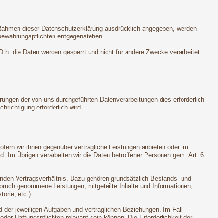
m Rahmen dieser Datenschutzerklärung ausdrücklich angegeben, werden
fbewahrungspflichten entgegenstehen.
 D.h. die Daten werden gesperrt und nicht für andere Zwecke verarbeitet.
rungen der von uns durchgeführten Datenverarbeitungen dies erforderlich
hrichtigung erforderlich wird.
sofern wir ihnen gegenüber vertragliche Leistungen anbieten oder im
 Im Übrigen verarbeiten wir die Daten betroffener Personen gem. Art. 6
genden Vertragsverhältnis. Dazu gehören grundsätzlich Bestands- und
spruch genommene Leistungen, mitgeteilte Inhalte und Informationen,
orie, etc.).
 der jeweiligen Aufgaben und vertraglichen Beziehungen. Im Fall
der Haftungspflichten relevant sein können. Die Erforderlichkeit der