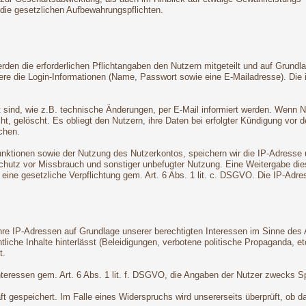
 die gesetzlichen Aufbewahrungspflichten.
den die erforderlichen Pflichtangaben den Nutzern mitgeteilt und auf Grundla
dere die Login-Informationen (Name, Passwort sowie eine E-Mailadresse). Di
t sind, wie z.B. technische Änderungen, per E-Mail informiert werden. Wenn 
ht, gelöscht. Es obliegt den Nutzern, ihre Daten bei erfolgter Kündigung vor 
chen.
tionen sowie der Nutzung des Nutzerkontos, speichern wir die IP-Adresse un
hutz vor Missbrauch und sonstiger unbefugter Nutzung. Eine Weitergabe dieser 
t eine gesetzliche Verpflichtung gem. Art. 6 Abs. 1 lit. c. DSGVO. Die IP-Ad
e IP-Adressen auf Grundlage unserer berechtigten Interessen im Sinne des Ar
liche Inhalte hinterlässt (Beleidigungen, verbotene politische Propaganda, et
t.
Interessen gem. Art. 6 Abs. 1 lit. f. DSGVO, die Angaben der Nutzer zwecks 
 gespeichert. Im Falle eines Widerspruchs wird unsererseits überprüft, ob da