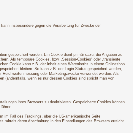
h kann insbesondere gegen die Verarbeitung für Zwecke der
aben gespeichert werden. Ein Cookie dient primär dazu, die Angaben zu
ern. Als temporäre Cookies, bzw. „Session-Cookies“ oder „transiente
lchen Cookie kann z.B. der Inhalt eines Warenkorbs in einem Onlineshop
espeichert bleiben. So kann z.B. der Login-Status gespeichert werden,
für Reichweitenmessung oder Marketingzwecke verwendet werden. Als
den (andernfalls, wenn es nur dessen Cookies sind spricht man von
stellungen ihres Browsers zu deaktivieren. Gespeicherte Cookies können
führen.
em im Fall des Trackings, über die US-amerikanische Seite
s mittels deren Abschaltung in den Einstellungen des Browsers erreicht