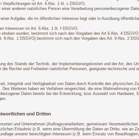
n Verpflichtungen ist Art. 6 Abs. 1 lit. c DSGVO;
r einer anderen natürlichen Person eine Verarbeitung personenbezogener Daten
ner Aufgabe, die im öffentlichen Interesse liegt oder in Ausübung öffentliche
n Interessen ist Art. 6 Abs. 1 lit. f DSGVO.
ie ehoben wurden, bestimmt sich nach den Vorgaben des Art 6 Abs. 4 DSGVO
Art. 9 Abs. 1 DSGVO) bestimmt sich nach den Vorgaben des Art. 9 Abs. 2 DS
ung des Stands der Technik, der Implementierungskosten und der Art, des U
 für die Rechte und Freiheiten natürlicher Personen, geeignete technische 
t, Integrität und Verfügbarkeit von Daten durch Kontrolle des physischen Zug
ng. Des Weiteren haben wir Verfahren eingerichtet, die eine Wahrnehmung vo
enbezogener Daten bereits bei der Entwicklung, bzw. Auswahl von Hardware, 
gen.
twortlichen und Dritten
onen und Unternehmen (Auftragsverarbeitern, gemeinsam Verantwortlichen ode
zlichen Erlaubnis (z.B. wenn eine Übermittlung der Daten an Dritte, wie an Zahl
Grundlage unserer berechtigten Interessen (z.B. beim Einsatz von Beauftragten