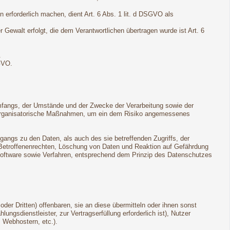
 erforderlich machen, dient Art. 6 Abs. 1 lit. d DSGVO als
r Gewalt erfolgt, die dem Verantwortlichen übertragen wurde ist Art. 6
.
GVO.
mfangs, der Umstände und der Zwecke der Verarbeitung sowie der
und organisatorische Maßnahmen, um ein dem Risiko angemessenes
angs zu den Daten, als auch des sie betreffenden Zugriffs, der
n Betroffenenrechten, Löschung von Daten und Reaktion auf Gefährdung
Software sowie Verfahren, entsprechend dem Prinzip des Datenschutzes
r Dritten) offenbaren, sie an diese übermitteln oder ihnen sonst
ungsdienstleister, zur Vertragserfüllung erforderlich ist), Nutzer
, Webhostern, etc.).