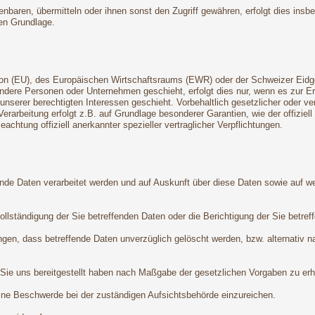
aren, übermitteln oder ihnen sonst den Zugriff gewähren, erfolgt dies insb
en Grundlage.
Union (EU), des Europäischen Wirtschaftsraums (EWR) oder der Schweizer Ei
dere Personen oder Unternehmen geschieht, erfolgt dies nur, wenn es zur Erfü
 unserer berechtigten Interessen geschieht. Vorbehaltlich gesetzlicher oder ve
Verarbeitung erfolgt z.B. auf Grundlage besonderer Garantien, wie der offizie
chtung offiziell anerkannter spezieller vertraglicher Verpflichtungen.
ende Daten verarbeitet werden und auf Auskunft über diese Daten sowie auf w
lständigung der Sie betreffenden Daten oder die Berichtigung der Sie betref
gen, dass betreffende Daten unverzüglich gelöscht werden, bzw. alternativ 
 Sie uns bereitgestellt haben nach Maßgabe der gesetzlichen Vorgaben zu erha
ine Beschwerde bei der zuständigen Aufsichtsbehörde einzureichen.