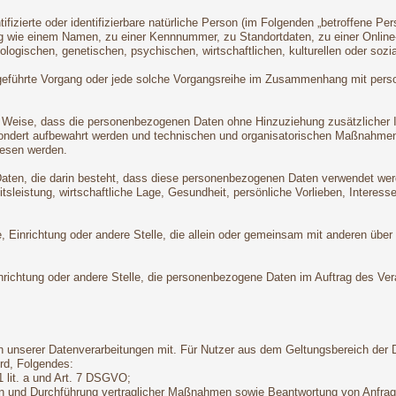
ifizierte oder identifizierbare natürliche Person (im Folgenden „betroffene Per
nung wie einem Namen, zu einer Kennnummer, zu Standortdaten, zu einer Onli
logischen, genetischen, psychischen, wirtschaftlichen, kulturellen oder sozial
 ausgeführte Vorgang oder jede solche Vorgangsreihe im Zusammenhang mit pers
 Weise, dass die personenbezogenen Daten ohne Hinzuziehung zusätzlicher In
sondert aufbewahrt werden und technischen und organisatorischen Maßnahmen
wiesen werden.
 Daten, die darin besteht, dass diese personenbezogenen Daten verwendet wer
leistung, wirtschaftliche Lage, Gesundheit, persönliche Vorlieben, Interessen
örde, Einrichtung oder andere Stelle, die allein oder gemeinsam mit anderen ü
Einrichtung oder andere Stelle, die personenbezogene Daten im Auftrag des Vera
 unserer Datenverarbeitungen mit. Für Nutzer aus dem Geltungsbereich der
rd, Folgendes:
1 lit. a und Art. 7 DSGVO;
gen und Durchführung vertraglicher Maßnahmen sowie Beantwortung von Anfrage