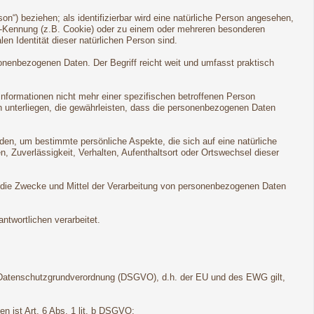
son“) beziehen; als identifizierbar wird eine natürliche Person angesehen,
ne-Kennung (z.B. Cookie) oder zu einem oder mehreren besonderen
en Identität dieser natürlichen Person sind.
onenbezogenen Daten. Der Begriff reicht weit und umfasst praktisch
formationen nicht mehr einer spezifischen betroffenen Person
 unterliegen, die gewährleisten, dass die personenbezogenen Daten
den, um bestimmte persönliche Aspekte, die sich auf eine natürliche
, Zuverlässigkeit, Verhalten, Aufenthaltsort oder Ortswechsel dieser
ber die Zwecke und Mittel der Verarbeitung von personenbezogenen Daten
ntwortlichen verarbeitet.
 Datenschutzgrundverordnung (DSGVO), d.h. der EU und des EWG gilt,
n ist Art. 6 Abs. 1 lit. b DSGVO;