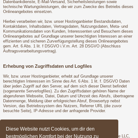
Datenbankdienste, E-Mail-Versand, Sicherheitsleistungen sowie
technische Wartungsleistungen, die wir zum Zwecke des Betriebs dieses
Onlineangebotes einsetzen.
Hierbei verarbeiten wir, bzw. unser Hostinganbieter Bestandsdaten,
Kontaktdaten, Inhaltsdaten, Vertragsdaten, Nutzungsdaten, Meta- und
Kommunikationsdaten von Kunden, Interessenten und Besuchern dieses
Onlineangebotes auf Grundlage unserer berechtigten Interessen an einer
effizienten und sicheren Zurverfügungstellung dieses Onlineangebotes
gem. Art. 6 Abs. 1 lit. f DSGVO i.V.m. Art. 28 DSGVO (Abschluss
Auftragsverarbeitungsvertrag).
Erhebung von Zugriffsdaten und Logfiles
Wir, bzw. unser Hostinganbieter, erhebt auf Grundlage unserer
berechtigten Interessen im Sinne des Art. 6 Abs. 1 lit. f. DSGVO Daten
über jeden Zugriff auf den Server, auf dem sich dieser Dienst befindet
(sogenannte Serverlogfiles). Zu den Zugriffsdaten gehören Name der
abgerufenen Webseite, Datei, Datum und Uhrzeit des Abrufs, übertragene
Datenmenge, Meldung über erfolgreichen Abruf, Browsertyp nebst
Version, das Betriebssystem des Nutzers, Referrer URL (die zuvor
besuchte Seite), IP-Adresse und der anfragende Provider.
Google Fonts
Diese Website nutzt Cookies, um dir den
bestmöglichen Komfort bei der Nutzung zu
Wir binden die Schriftarten ("Google Fonts") des Anbieters Google LLC,