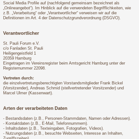
Social Media Profile auf (nachfolgend gemeinsam bezeichnet als
„Onlineangebot“). Im Hinblick auf die verwendeten Begrifflichkeiten, wie
z.B. „Verarbeitung“ oder „Verantwortlicher“ verweisen wir auf die
Definitionen im Art. 4 der Datenschutzgrundverordnung (DSGVO).
Verantwortlicher
St. Pauli Forum e.V.
c/o Fanladen St. Pauli
Heiligengeistfeld 1
20359 Hamburg
Eingetragen im Vereinsregister beim Amtsgericht Hamburg unter der
Registernummer 22098.
Vertreten durch:
die einzelvertretungsberechtigten Vorstandsmitglieder Frank Bickel
(Vorsitzender), Andreas Schmid (stellvertretender Vorsitzender) und
Marcel Ulmer (Kassenwart).
Arten der verarbeiteten Daten
- Bestandsdaten (z.B., Personen-Stammdaten, Namen oder Adressen).
- Kontaktdaten (z.B., E-Mail, Telefonnummern).
- Inhaltsdaten (z.B., Texteingaben, Fotografien, Videos).
- Nutzungsdaten (z.B., besuchte Webseiten, Interesse an Inhalten,
Zugriffszeiten).