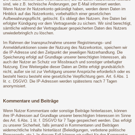
sind, wie z.B. technische Änderungen, per E-Mail informiert werden.
Wenn Nutzer ihr Nutzerkonto gekündigt haben, werden deren Daten im
Hinblick auf das Nutzerkonto, vorbehaltlich einer gesetzlichen
Aufbewahrungspflicht, gelöscht. Es obliegt den Nutzern, ihre Daten bei
erfolgter Kündigung vor dem Vertragsende zu sichern. Wir sind berechtigt,
sämtliche während der Vertragsdauer gespeicherten Daten des Nutzers
unwiederbringlich zu löschen.
Im Rahmen der Inanspruchnahme unserer Registrierungs- und
Anmeldefunktionen sowie der Nutzung des Nutzerkontos, speichern wir
die IP-Adresse und den Zeitpunkt der jeweiligen Nutzerhandlung. Die
Speicherung erfolgt auf Grundlage unserer berechtigten Interessen, als
auch der Nutzer an Schutz vor Missbrauch und sonstiger unbefugter
Nutzung. Eine Weitergabe dieser Daten an Dritte erfolgt grundsätzlich
nicht, außer sie ist zur Verfolgung unserer Ansprüche erforderlich oder es
besteht hierzu besteht eine gesetzliche Verpflichtung gem. Art. 6 Abs. 1
lit. c. DSGVO. Die IP-Adressen werden spätestens nach 7 Tagen
anonymisiert.
Kommentare und Beiträge
Wenn Nutzer Kommentare oder sonstige Beiträge hinterlassen, können
ihre IP-Adressen auf Grundlage unserer berechtigten Interessen im Sinne
des Art. 6 Abs. 1 lit. f. DSGVO für 7 Tage gespeichert werden. Das erfolgt
zu unserer Sicherheit, falls jemand in Kommentaren und Beiträgen
widerrechtliche Inhalte hinterlässt (Beleidigungen, verbotene politische
Propaganda, etc.). In diesem Fall können wir selbst für den Kommentar