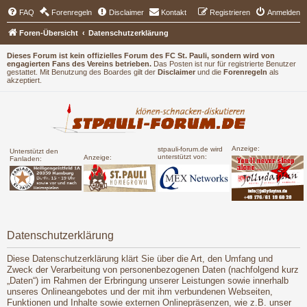
FAQ
Forenregeln
Disclaimer
Kontakt
Registrieren
Anmelden
Foren-Übersicht
Datenschutzerklärung
Dieses Forum ist kein offizielles Forum des FC St. Pauli, sondern wird von
engagierten Fans des Vereins betrieben.
Das Posten ist nur für registrierte Benutzer
gestattet. Mit Benutzung des Boardes gilt der
Disclaimer
und die
Forenregeln
als
akzeptiert.
Anzeige:
stpauli-forum.de wird
Unterstützt den
unterstützt von:
Anzeige:
Fanladen:
Datenschutzerklärung
Diese Datenschutzerklärung klärt Sie über die Art, den Umfang und
Zweck der Verarbeitung von personenbezogenen Daten (nachfolgend kurz
„Daten“) im Rahmen der Erbringung unserer Leistungen sowie innerhalb
unseres Onlineangebotes und der mit ihm verbundenen Webseiten,
Funktionen und Inhalte sowie externen Onlinepräsenzen, wie z.B. unser