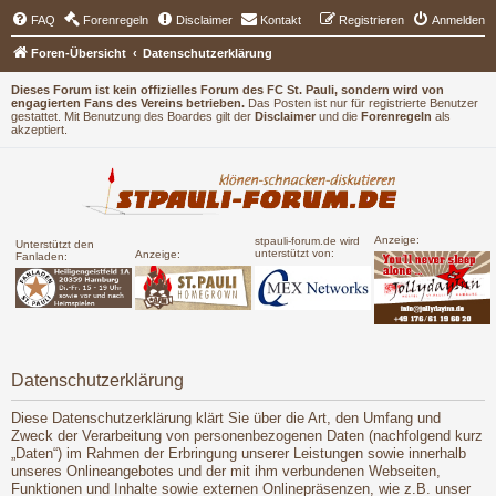
FAQ
Forenregeln
Disclaimer
Kontakt
Registrieren
Anmelden
Foren-Übersicht
Datenschutzerklärung
Dieses Forum ist kein offizielles Forum des FC St. Pauli, sondern wird von
engagierten Fans des Vereins betrieben.
Das Posten ist nur für registrierte Benutzer
gestattet. Mit Benutzung des Boardes gilt der
Disclaimer
und die
Forenregeln
als
akzeptiert.
Anzeige:
stpauli-forum.de wird
Unterstützt den
unterstützt von:
Anzeige:
Fanladen:
Datenschutzerklärung
Diese Datenschutzerklärung klärt Sie über die Art, den Umfang und
Zweck der Verarbeitung von personenbezogenen Daten (nachfolgend kurz
„Daten“) im Rahmen der Erbringung unserer Leistungen sowie innerhalb
unseres Onlineangebotes und der mit ihm verbundenen Webseiten,
Funktionen und Inhalte sowie externen Onlinepräsenzen, wie z.B. unser