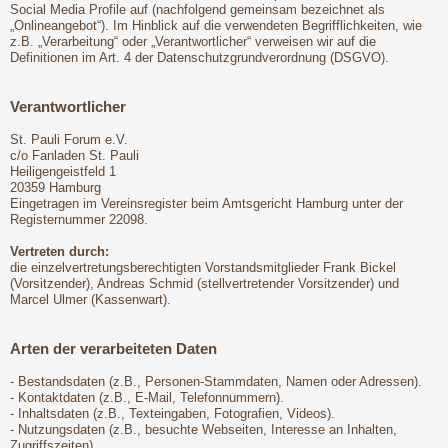
Social Media Profile auf (nachfolgend gemeinsam bezeichnet als
„Onlineangebot“). Im Hinblick auf die verwendeten Begrifflichkeiten, wie
z.B. „Verarbeitung“ oder „Verantwortlicher“ verweisen wir auf die
Definitionen im Art. 4 der Datenschutzgrundverordnung (DSGVO).
Verantwortlicher
St. Pauli Forum e.V.
c/o Fanladen St. Pauli
Heiligengeistfeld 1
20359 Hamburg
Eingetragen im Vereinsregister beim Amtsgericht Hamburg unter der
Registernummer 22098.
Vertreten durch:
die einzelvertretungsberechtigten Vorstandsmitglieder Frank Bickel
(Vorsitzender), Andreas Schmid (stellvertretender Vorsitzender) und
Marcel Ulmer (Kassenwart).
Arten der verarbeiteten Daten
- Bestandsdaten (z.B., Personen-Stammdaten, Namen oder Adressen).
- Kontaktdaten (z.B., E-Mail, Telefonnummern).
- Inhaltsdaten (z.B., Texteingaben, Fotografien, Videos).
- Nutzungsdaten (z.B., besuchte Webseiten, Interesse an Inhalten,
Zugriffszeiten).