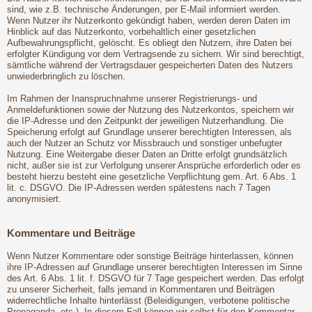
sind, wie z.B. technische Änderungen, per E-Mail informiert werden.
Wenn Nutzer ihr Nutzerkonto gekündigt haben, werden deren Daten im
Hinblick auf das Nutzerkonto, vorbehaltlich einer gesetzlichen
Aufbewahrungspflicht, gelöscht. Es obliegt den Nutzern, ihre Daten bei
erfolgter Kündigung vor dem Vertragsende zu sichern. Wir sind berechtigt,
sämtliche während der Vertragsdauer gespeicherten Daten des Nutzers
unwiederbringlich zu löschen.
Im Rahmen der Inanspruchnahme unserer Registrierungs- und
Anmeldefunktionen sowie der Nutzung des Nutzerkontos, speichern wir
die IP-Adresse und den Zeitpunkt der jeweiligen Nutzerhandlung. Die
Speicherung erfolgt auf Grundlage unserer berechtigten Interessen, als
auch der Nutzer an Schutz vor Missbrauch und sonstiger unbefugter
Nutzung. Eine Weitergabe dieser Daten an Dritte erfolgt grundsätzlich
nicht, außer sie ist zur Verfolgung unserer Ansprüche erforderlich oder es
besteht hierzu besteht eine gesetzliche Verpflichtung gem. Art. 6 Abs. 1
lit. c. DSGVO. Die IP-Adressen werden spätestens nach 7 Tagen
anonymisiert.
Kommentare und Beiträge
Wenn Nutzer Kommentare oder sonstige Beiträge hinterlassen, können
ihre IP-Adressen auf Grundlage unserer berechtigten Interessen im Sinne
des Art. 6 Abs. 1 lit. f. DSGVO für 7 Tage gespeichert werden. Das erfolgt
zu unserer Sicherheit, falls jemand in Kommentaren und Beiträgen
widerrechtliche Inhalte hinterlässt (Beleidigungen, verbotene politische
Propaganda, etc.). In diesem Fall können wir selbst für den Kommentar