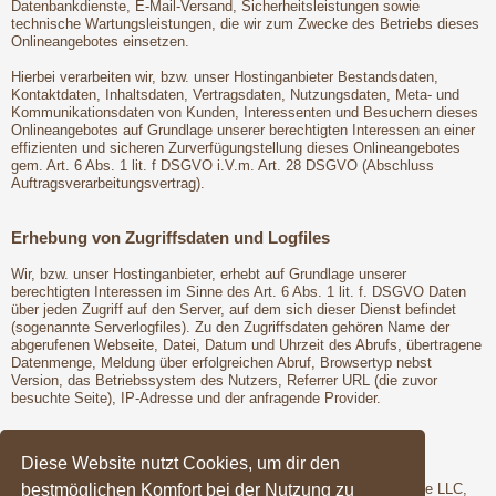
Datenbankdienste, E-Mail-Versand, Sicherheitsleistungen sowie
technische Wartungsleistungen, die wir zum Zwecke des Betriebs dieses
Onlineangebotes einsetzen.
Hierbei verarbeiten wir, bzw. unser Hostinganbieter Bestandsdaten,
Kontaktdaten, Inhaltsdaten, Vertragsdaten, Nutzungsdaten, Meta- und
Kommunikationsdaten von Kunden, Interessenten und Besuchern dieses
Onlineangebotes auf Grundlage unserer berechtigten Interessen an einer
effizienten und sicheren Zurverfügungstellung dieses Onlineangebotes
gem. Art. 6 Abs. 1 lit. f DSGVO i.V.m. Art. 28 DSGVO (Abschluss
Auftragsverarbeitungsvertrag).
Erhebung von Zugriffsdaten und Logfiles
Wir, bzw. unser Hostinganbieter, erhebt auf Grundlage unserer
berechtigten Interessen im Sinne des Art. 6 Abs. 1 lit. f. DSGVO Daten
über jeden Zugriff auf den Server, auf dem sich dieser Dienst befindet
(sogenannte Serverlogfiles). Zu den Zugriffsdaten gehören Name der
abgerufenen Webseite, Datei, Datum und Uhrzeit des Abrufs, übertragene
Datenmenge, Meldung über erfolgreichen Abruf, Browsertyp nebst
Version, das Betriebssystem des Nutzers, Referrer URL (die zuvor
besuchte Seite), IP-Adresse und der anfragende Provider.
Google Fonts
Diese Website nutzt Cookies, um dir den
bestmöglichen Komfort bei der Nutzung zu
Wir binden die Schriftarten ("Google Fonts") des Anbieters Google LLC,