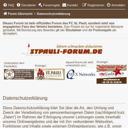
FAQ
Disclaimer
Forenregeln
Kontakt
Registrieren
Anmelden
Foren-Übersicht
Datenschutzerklärung
Dieses Forum ist kein offizielles Forum des FC St. Pauli, sondern wird von
engagierten Fans des Vereins betrieben.
Das Posten ist nur für registrierte Benutzer
gestattet. Mit Benutzung des Boardes gilt der
Disclaimer
und die
Forenregeln
als
akzeptiert.
Anzeige:
stpauli-forum.de wird
Unterstützt den
unterstützt von:
Anzeige:
Fanladen:
Datenschutzerklärung
Diese Datenschutzerklärung klärt Sie über die Art, den Umfang und
Zweck der Verarbeitung von personenbezogenen Daten (nachfolgend kurz
„Daten“) im Rahmen der Erbringung unserer Leistungen sowie innerhalb
unseres Onlineangebotes und der mit ihm verbundenen Webseiten,
Funktionen und Inhalte sowie externen Onlinepräsenzen, wie z.B. unser