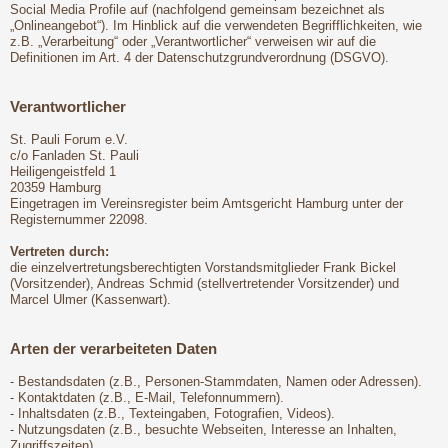
Social Media Profile auf (nachfolgend gemeinsam bezeichnet als
„Onlineangebot“). Im Hinblick auf die verwendeten Begrifflichkeiten, wie
z.B. „Verarbeitung“ oder „Verantwortlicher“ verweisen wir auf die
Definitionen im Art. 4 der Datenschutzgrundverordnung (DSGVO).
Verantwortlicher
St. Pauli Forum e.V.
c/o Fanladen St. Pauli
Heiligengeistfeld 1
20359 Hamburg
Eingetragen im Vereinsregister beim Amtsgericht Hamburg unter der
Registernummer 22098.
Vertreten durch:
die einzelvertretungsberechtigten Vorstandsmitglieder Frank Bickel
(Vorsitzender), Andreas Schmid (stellvertretender Vorsitzender) und
Marcel Ulmer (Kassenwart).
Arten der verarbeiteten Daten
- Bestandsdaten (z.B., Personen-Stammdaten, Namen oder Adressen).
- Kontaktdaten (z.B., E-Mail, Telefonnummern).
- Inhaltsdaten (z.B., Texteingaben, Fotografien, Videos).
- Nutzungsdaten (z.B., besuchte Webseiten, Interesse an Inhalten,
Zugriffszeiten).