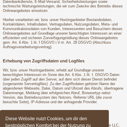
Datenbankdienste, E-Mail-Versand, Sicherheitsleistungen sowie
technische Wartungsleistungen, die wir zum Zwecke des Betriebs dieses
Onlineangebotes einsetzen.
Hierbei verarbeiten wir, bzw. unser Hostinganbieter Bestandsdaten,
Kontaktdaten, Inhaltsdaten, Vertragsdaten, Nutzungsdaten, Meta- und
Kommunikationsdaten von Kunden, Interessenten und Besuchern dieses
Onlineangebotes auf Grundlage unserer berechtigten Interessen an einer
effizienten und sicheren Zurverfügungstellung dieses Onlineangebotes
gem. Art. 6 Abs. 1 lit. f DSGVO i.V.m. Art. 28 DSGVO (Abschluss
Auftragsverarbeitungsvertrag).
Erhebung von Zugriffsdaten und Logfiles
Wir, bzw. unser Hostinganbieter, erhebt auf Grundlage unserer
berechtigten Interessen im Sinne des Art. 6 Abs. 1 lit. f. DSGVO Daten
über jeden Zugriff auf den Server, auf dem sich dieser Dienst befindet
(sogenannte Serverlogfiles). Zu den Zugriffsdaten gehören Name der
abgerufenen Webseite, Datei, Datum und Uhrzeit des Abrufs, übertragene
Datenmenge, Meldung über erfolgreichen Abruf, Browsertyp nebst
Version, das Betriebssystem des Nutzers, Referrer URL (die zuvor
besuchte Seite), IP-Adresse und der anfragende Provider.
Google Fonts
Diese Website nutzt Cookies, um dir den
bestmöglichen Komfort bei der Nutzung zu
Wir binden die Schriftarten ("Google Fonts") des Anbieters Google LLC,