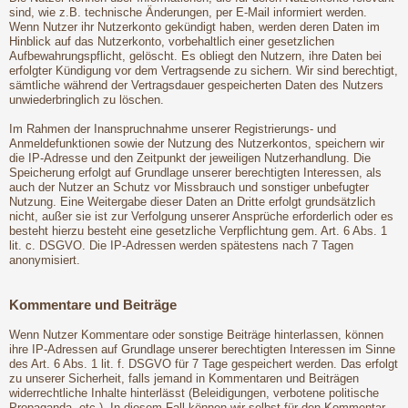
sind, wie z.B. technische Änderungen, per E-Mail informiert werden.
Wenn Nutzer ihr Nutzerkonto gekündigt haben, werden deren Daten im
Hinblick auf das Nutzerkonto, vorbehaltlich einer gesetzlichen
Aufbewahrungspflicht, gelöscht. Es obliegt den Nutzern, ihre Daten bei
erfolgter Kündigung vor dem Vertragsende zu sichern. Wir sind berechtigt,
sämtliche während der Vertragsdauer gespeicherten Daten des Nutzers
unwiederbringlich zu löschen.
Im Rahmen der Inanspruchnahme unserer Registrierungs- und
Anmeldefunktionen sowie der Nutzung des Nutzerkontos, speichern wir
die IP-Adresse und den Zeitpunkt der jeweiligen Nutzerhandlung. Die
Speicherung erfolgt auf Grundlage unserer berechtigten Interessen, als
auch der Nutzer an Schutz vor Missbrauch und sonstiger unbefugter
Nutzung. Eine Weitergabe dieser Daten an Dritte erfolgt grundsätzlich
nicht, außer sie ist zur Verfolgung unserer Ansprüche erforderlich oder es
besteht hierzu besteht eine gesetzliche Verpflichtung gem. Art. 6 Abs. 1
lit. c. DSGVO. Die IP-Adressen werden spätestens nach 7 Tagen
anonymisiert.
Kommentare und Beiträge
Wenn Nutzer Kommentare oder sonstige Beiträge hinterlassen, können
ihre IP-Adressen auf Grundlage unserer berechtigten Interessen im Sinne
des Art. 6 Abs. 1 lit. f. DSGVO für 7 Tage gespeichert werden. Das erfolgt
zu unserer Sicherheit, falls jemand in Kommentaren und Beiträgen
widerrechtliche Inhalte hinterlässt (Beleidigungen, verbotene politische
Propaganda, etc.). In diesem Fall können wir selbst für den Kommentar