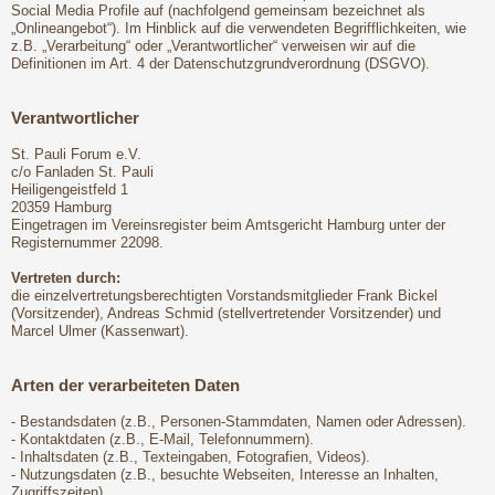
Social Media Profile auf (nachfolgend gemeinsam bezeichnet als
„Onlineangebot“). Im Hinblick auf die verwendeten Begrifflichkeiten, wie
z.B. „Verarbeitung“ oder „Verantwortlicher“ verweisen wir auf die
Definitionen im Art. 4 der Datenschutzgrundverordnung (DSGVO).
Verantwortlicher
St. Pauli Forum e.V.
c/o Fanladen St. Pauli
Heiligengeistfeld 1
20359 Hamburg
Eingetragen im Vereinsregister beim Amtsgericht Hamburg unter der
Registernummer 22098.
Vertreten durch:
die einzelvertretungsberechtigten Vorstandsmitglieder Frank Bickel
(Vorsitzender), Andreas Schmid (stellvertretender Vorsitzender) und
Marcel Ulmer (Kassenwart).
Arten der verarbeiteten Daten
- Bestandsdaten (z.B., Personen-Stammdaten, Namen oder Adressen).
- Kontaktdaten (z.B., E-Mail, Telefonnummern).
- Inhaltsdaten (z.B., Texteingaben, Fotografien, Videos).
- Nutzungsdaten (z.B., besuchte Webseiten, Interesse an Inhalten,
Zugriffszeiten).