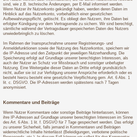
sind, wie z.B. technische Änderungen, per E-Mail informiert werden.
Wenn Nutzer ihr Nutzerkonto gekündigt haben, werden deren Daten im
Hinblick auf das Nutzerkonto, vorbehaltlich einer gesetzlichen
Aufbewahrungspflicht, gelöscht. Es obliegt den Nutzern, ihre Daten bei
erfolgter Kündigung vor dem Vertragsende zu sichern. Wir sind berechtigt,
sämtliche während der Vertragsdauer gespeicherten Daten des Nutzers
unwiederbringlich zu löschen.
Im Rahmen der Inanspruchnahme unserer Registrierungs- und
Anmeldefunktionen sowie der Nutzung des Nutzerkontos, speichern wir
die IP-Adresse und den Zeitpunkt der jeweiligen Nutzerhandlung. Die
Speicherung erfolgt auf Grundlage unserer berechtigten Interessen, als
auch der Nutzer an Schutz vor Missbrauch und sonstiger unbefugter
Nutzung. Eine Weitergabe dieser Daten an Dritte erfolgt grundsätzlich
nicht, außer sie ist zur Verfolgung unserer Ansprüche erforderlich oder es
besteht hierzu besteht eine gesetzliche Verpflichtung gem. Art. 6 Abs. 1
lit. c. DSGVO. Die IP-Adressen werden spätestens nach 7 Tagen
anonymisiert.
Kommentare und Beiträge
Wenn Nutzer Kommentare oder sonstige Beiträge hinterlassen, können
ihre IP-Adressen auf Grundlage unserer berechtigten Interessen im Sinne
des Art. 6 Abs. 1 lit. f. DSGVO für 7 Tage gespeichert werden. Das erfolgt
zu unserer Sicherheit, falls jemand in Kommentaren und Beiträgen
widerrechtliche Inhalte hinterlässt (Beleidigungen, verbotene politische
Propaganda, etc.). In diesem Fall können wir selbst für den Kommentar