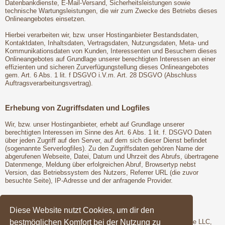
Datenbankdienste, E-Mail-Versand, Sicherheitsleistungen sowie
technische Wartungsleistungen, die wir zum Zwecke des Betriebs dieses
Onlineangebotes einsetzen.
Hierbei verarbeiten wir, bzw. unser Hostinganbieter Bestandsdaten,
Kontaktdaten, Inhaltsdaten, Vertragsdaten, Nutzungsdaten, Meta- und
Kommunikationsdaten von Kunden, Interessenten und Besuchern dieses
Onlineangebotes auf Grundlage unserer berechtigten Interessen an einer
effizienten und sicheren Zurverfügungstellung dieses Onlineangebotes
gem. Art. 6 Abs. 1 lit. f DSGVO i.V.m. Art. 28 DSGVO (Abschluss
Auftragsverarbeitungsvertrag).
Erhebung von Zugriffsdaten und Logfiles
Wir, bzw. unser Hostinganbieter, erhebt auf Grundlage unserer
berechtigten Interessen im Sinne des Art. 6 Abs. 1 lit. f. DSGVO Daten
über jeden Zugriff auf den Server, auf dem sich dieser Dienst befindet
(sogenannte Serverlogfiles). Zu den Zugriffsdaten gehören Name der
abgerufenen Webseite, Datei, Datum und Uhrzeit des Abrufs, übertragene
Datenmenge, Meldung über erfolgreichen Abruf, Browsertyp nebst
Version, das Betriebssystem des Nutzers, Referrer URL (die zuvor
besuchte Seite), IP-Adresse und der anfragende Provider.
Google Fonts
Diese Website nutzt Cookies, um dir den
bestmöglichen Komfort bei der Nutzung zu
Wir binden die Schriftarten ("Google Fonts") des Anbieters Google LLC,