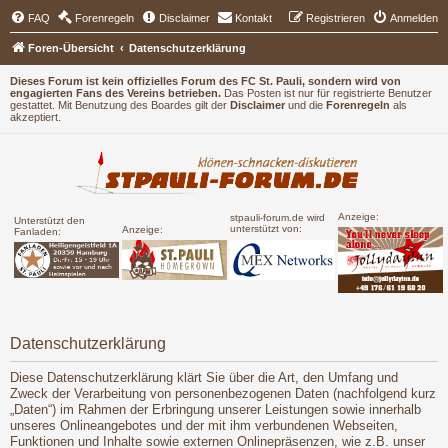
FAQ
Forenregeln
Disclaimer
Kontakt
Registrieren
Anmelden
Foren-Übersicht
Datenschutzerklärung
Dieses Forum ist kein offizielles Forum des FC St. Pauli, sondern wird von
engagierten Fans des Vereins betrieben.
Das Posten ist nur für registrierte Benutzer
gestattet. Mit Benutzung des Boardes gilt der
Disclaimer
und die
Forenregeln
als
akzeptiert.
Anzeige:
stpauli-forum.de wird
Unterstützt den
unterstützt von:
Anzeige:
Fanladen:
Datenschutzerklärung
Diese Datenschutzerklärung klärt Sie über die Art, den Umfang und
Zweck der Verarbeitung von personenbezogenen Daten (nachfolgend kurz
„Daten“) im Rahmen der Erbringung unserer Leistungen sowie innerhalb
unseres Onlineangebotes und der mit ihm verbundenen Webseiten,
Funktionen und Inhalte sowie externen Onlinepräsenzen, wie z.B. unser