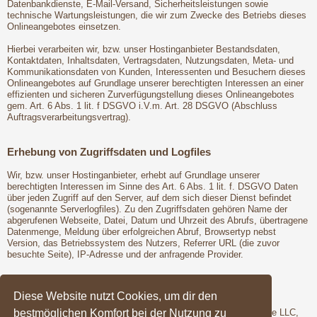
Datenbankdienste, E-Mail-Versand, Sicherheitsleistungen sowie
technische Wartungsleistungen, die wir zum Zwecke des Betriebs dieses
Onlineangebotes einsetzen.
Hierbei verarbeiten wir, bzw. unser Hostinganbieter Bestandsdaten,
Kontaktdaten, Inhaltsdaten, Vertragsdaten, Nutzungsdaten, Meta- und
Kommunikationsdaten von Kunden, Interessenten und Besuchern dieses
Onlineangebotes auf Grundlage unserer berechtigten Interessen an einer
effizienten und sicheren Zurverfügungstellung dieses Onlineangebotes
gem. Art. 6 Abs. 1 lit. f DSGVO i.V.m. Art. 28 DSGVO (Abschluss
Auftragsverarbeitungsvertrag).
Erhebung von Zugriffsdaten und Logfiles
Wir, bzw. unser Hostinganbieter, erhebt auf Grundlage unserer
berechtigten Interessen im Sinne des Art. 6 Abs. 1 lit. f. DSGVO Daten
über jeden Zugriff auf den Server, auf dem sich dieser Dienst befindet
(sogenannte Serverlogfiles). Zu den Zugriffsdaten gehören Name der
abgerufenen Webseite, Datei, Datum und Uhrzeit des Abrufs, übertragene
Datenmenge, Meldung über erfolgreichen Abruf, Browsertyp nebst
Version, das Betriebssystem des Nutzers, Referrer URL (die zuvor
besuchte Seite), IP-Adresse und der anfragende Provider.
Google Fonts
Diese Website nutzt Cookies, um dir den
bestmöglichen Komfort bei der Nutzung zu
Wir binden die Schriftarten ("Google Fonts") des Anbieters Google LLC,