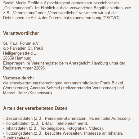
Social Media Profile auf (nachfolgend gemeinsam bezeichnet als
„Onlineangebot“). Im Hinblick auf die verwendeten Begrifflichkeiten, wie
z.B. „Verarbeitung“ oder „Verantwortlicher“ verweisen wir auf die
Definitionen im Art. 4 der Datenschutzgrundverordnung (DSGVO).
Verantwortlicher
St. Pauli Forum e.V.
c/o Fanladen St. Pauli
Heiligengeistfeld 1
20359 Hamburg
Eingetragen im Vereinsregister beim Amtsgericht Hamburg unter der
Registernummer 22098.
Vertreten durch:
die einzelvertretungsberechtigten Vorstandsmitglieder Frank Bickel
(Vorsitzender), Andreas Schmid (stellvertretender Vorsitzender) und
Marcel Ulmer (Kassenwart).
Arten der verarbeiteten Daten
- Bestandsdaten (z.B., Personen-Stammdaten, Namen oder Adressen).
- Kontaktdaten (z.B., E-Mail, Telefonnummern).
- Inhaltsdaten (z.B., Texteingaben, Fotografien, Videos).
- Nutzungsdaten (z.B., besuchte Webseiten, Interesse an Inhalten,
Zugriffszeiten).