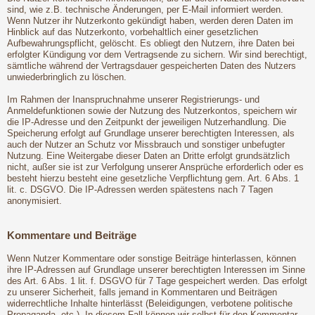
sind, wie z.B. technische Änderungen, per E-Mail informiert werden.
Wenn Nutzer ihr Nutzerkonto gekündigt haben, werden deren Daten im
Hinblick auf das Nutzerkonto, vorbehaltlich einer gesetzlichen
Aufbewahrungspflicht, gelöscht. Es obliegt den Nutzern, ihre Daten bei
erfolgter Kündigung vor dem Vertragsende zu sichern. Wir sind berechtigt,
sämtliche während der Vertragsdauer gespeicherten Daten des Nutzers
unwiederbringlich zu löschen.
Im Rahmen der Inanspruchnahme unserer Registrierungs- und
Anmeldefunktionen sowie der Nutzung des Nutzerkontos, speichern wir
die IP-Adresse und den Zeitpunkt der jeweiligen Nutzerhandlung. Die
Speicherung erfolgt auf Grundlage unserer berechtigten Interessen, als
auch der Nutzer an Schutz vor Missbrauch und sonstiger unbefugter
Nutzung. Eine Weitergabe dieser Daten an Dritte erfolgt grundsätzlich
nicht, außer sie ist zur Verfolgung unserer Ansprüche erforderlich oder es
besteht hierzu besteht eine gesetzliche Verpflichtung gem. Art. 6 Abs. 1
lit. c. DSGVO. Die IP-Adressen werden spätestens nach 7 Tagen
anonymisiert.
Kommentare und Beiträge
Wenn Nutzer Kommentare oder sonstige Beiträge hinterlassen, können
ihre IP-Adressen auf Grundlage unserer berechtigten Interessen im Sinne
des Art. 6 Abs. 1 lit. f. DSGVO für 7 Tage gespeichert werden. Das erfolgt
zu unserer Sicherheit, falls jemand in Kommentaren und Beiträgen
widerrechtliche Inhalte hinterlässt (Beleidigungen, verbotene politische
Propaganda, etc.). In diesem Fall können wir selbst für den Kommentar