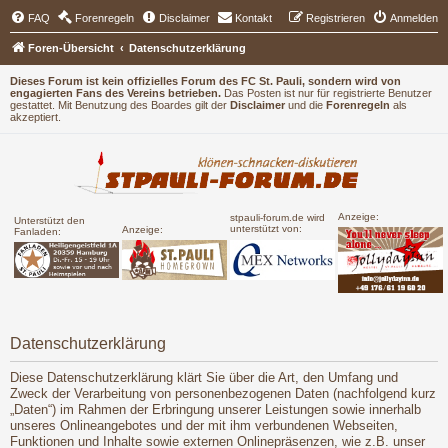
FAQ
Forenregeln
Disclaimer
Kontakt
Registrieren
Anmelden
Foren-Übersicht
Datenschutzerklärung
Dieses Forum ist kein offizielles Forum des FC St. Pauli, sondern wird von
engagierten Fans des Vereins betrieben.
Das Posten ist nur für registrierte Benutzer
gestattet. Mit Benutzung des Boardes gilt der
Disclaimer
und die
Forenregeln
als
akzeptiert.
Anzeige:
stpauli-forum.de wird
Unterstützt den
unterstützt von:
Anzeige:
Fanladen:
Datenschutzerklärung
Diese Datenschutzerklärung klärt Sie über die Art, den Umfang und
Zweck der Verarbeitung von personenbezogenen Daten (nachfolgend kurz
„Daten“) im Rahmen der Erbringung unserer Leistungen sowie innerhalb
unseres Onlineangebotes und der mit ihm verbundenen Webseiten,
Funktionen und Inhalte sowie externen Onlinepräsenzen, wie z.B. unser