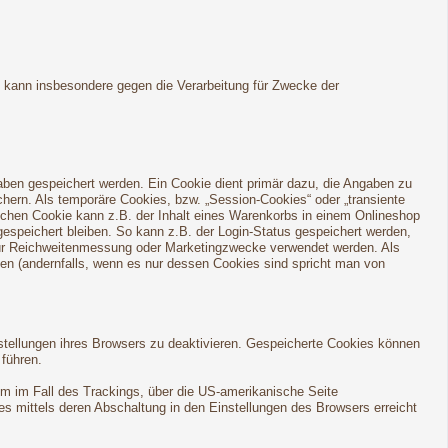
h kann insbesondere gegen die Verarbeitung für Zwecke der
aben gespeichert werden. Ein Cookie dient primär dazu, die Angaben zu
ern. Als temporäre Cookies, bzw. „Session-Cookies“ oder „transiente
lchen Cookie kann z.B. der Inhalt eines Warenkorbs in einem Onlineshop
espeichert bleiben. So kann z.B. der Login-Status gespeichert werden,
für Reichweitenmessung oder Marketingzwecke verwendet werden. Als
den (andernfalls, wenn es nur dessen Cookies sind spricht man von
stellungen ihres Browsers zu deaktivieren. Gespeicherte Cookies können
führen.
em im Fall des Trackings, über die US-amerikanische Seite
s mittels deren Abschaltung in den Einstellungen des Browsers erreicht