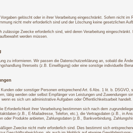
Vorgaben gelöscht oder in ihrer Verarbeitung eingeschränkt. Sofern nicht i
timmung nicht mehr erforderlich sind und der Löschung keine gesetzlichen Au
ch zulässige Zwecke erforderlich sind, wird deren Verarbeitung eingeschränkt.
en aufbewahrt werden müssen.
g
rung zu informieren. Wir passen die Datenschutzerklärung an, sobald die Ände
handlung Ihrerseits (z.B. Einwilligung) oder eine sonstige individuelle Benac
ungen
n, Kunden oder sonstiger Personen entsprechend Art. 6 Abs. 1 lit. b. DSGVO, 
n, tätig werden oder selbst Empfänger von Leistungen und Zuwendungen sind.
 wenn es sich um administrative Aufgaben oder Öffentlichkeitsarbeit handelt.
die Erforderlichkeit ihrer Verarbeitung bestimmen sich nach dem zugrundelie
ktdaten (z.B., E-Mailadresse, Telefon, etc.), die Vertragsdaten (z.B., in An
n oder Produkte anbieten, Zahlungsdaten (z.B., Bankverbindung, Zahlungshist
äßigen Zwecke nicht mehr erforderlich sind. Dies bestimmt sich entsprechend
 zur Geschäftsabwicklung, als auch im Hinblick auf etwaige Gewährleistungs- o