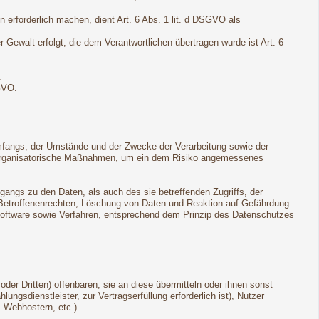
 erforderlich machen, dient Art. 6 Abs. 1 lit. d DSGVO als
r Gewalt erfolgt, die dem Verantwortlichen übertragen wurde ist Art. 6
.
GVO.
mfangs, der Umstände und der Zwecke der Verarbeitung sowie der
und organisatorische Maßnahmen, um ein dem Risiko angemessenes
angs zu den Daten, als auch des sie betreffenden Zugriffs, der
n Betroffenenrechten, Löschung von Daten und Reaktion auf Gefährdung
Software sowie Verfahren, entsprechend dem Prinzip des Datenschutzes
r Dritten) offenbaren, sie an diese übermitteln oder ihnen sonst
ungsdienstleister, zur Vertragserfüllung erforderlich ist), Nutzer
, Webhostern, etc.).