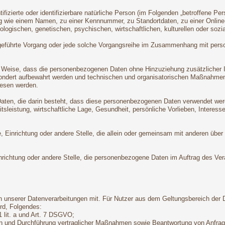
ifizierte oder identifizierbare natürliche Person (im Folgenden „betroffene Per
nung wie einem Namen, zu einer Kennnummer, zu Standortdaten, zu einer Onli
logischen, genetischen, psychischen, wirtschaftlichen, kulturellen oder sozial
 ausgeführte Vorgang oder jede solche Vorgangsreihe im Zusammenhang mit pers
 Weise, dass die personenbezogenen Daten ohne Hinzuziehung zusätzlicher In
sondert aufbewahrt werden und technischen und organisatorischen Maßnahmen
wiesen werden.
 Daten, die darin besteht, dass diese personenbezogenen Daten verwendet wer
leistung, wirtschaftliche Lage, Gesundheit, persönliche Vorlieben, Interessen
örde, Einrichtung oder andere Stelle, die allein oder gemeinsam mit anderen ü
Einrichtung oder andere Stelle, die personenbezogene Daten im Auftrag des Vera
 unserer Datenverarbeitungen mit. Für Nutzer aus dem Geltungsbereich der
rd, Folgendes:
1 lit. a und Art. 7 DSGVO;
gen und Durchführung vertraglicher Maßnahmen sowie Beantwortung von Anfrage