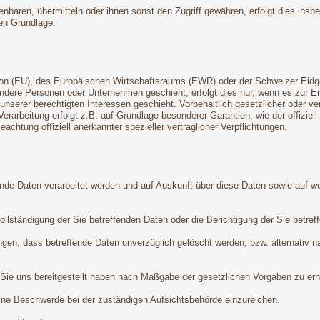
aren, übermitteln oder ihnen sonst den Zugriff gewähren, erfolgt dies insb
en Grundlage.
Union (EU), des Europäischen Wirtschaftsraums (EWR) oder der Schweizer Ei
dere Personen oder Unternehmen geschieht, erfolgt dies nur, wenn es zur Erfü
 unserer berechtigten Interessen geschieht. Vorbehaltlich gesetzlicher oder ve
Verarbeitung erfolgt z.B. auf Grundlage besonderer Garantien, wie der offizie
chtung offiziell anerkannter spezieller vertraglicher Verpflichtungen.
ende Daten verarbeitet werden und auf Auskunft über diese Daten sowie auf w
lständigung der Sie betreffenden Daten oder die Berichtigung der Sie betref
gen, dass betreffende Daten unverzüglich gelöscht werden, bzw. alternativ 
 Sie uns bereitgestellt haben nach Maßgabe der gesetzlichen Vorgaben zu erha
ine Beschwerde bei der zuständigen Aufsichtsbehörde einzureichen.