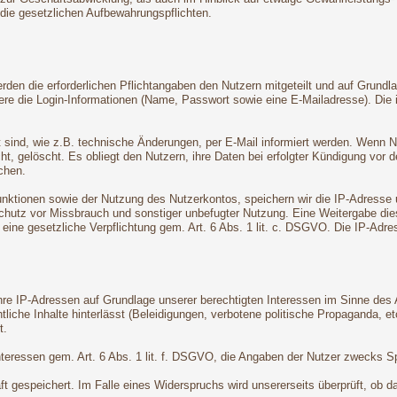
 die gesetzlichen Aufbewahrungspflichten.
den die erforderlichen Pflichtangaben den Nutzern mitgeteilt und auf Grundla
dere die Login-Informationen (Name, Passwort sowie eine E-Mailadresse). Di
t sind, wie z.B. technische Änderungen, per E-Mail informiert werden. Wenn 
ht, gelöscht. Es obliegt den Nutzern, ihre Daten bei erfolgter Kündigung vor 
chen.
tionen sowie der Nutzung des Nutzerkontos, speichern wir die IP-Adresse un
hutz vor Missbrauch und sonstiger unbefugter Nutzung. Eine Weitergabe dieser 
t eine gesetzliche Verpflichtung gem. Art. 6 Abs. 1 lit. c. DSGVO. Die IP-Ad
e IP-Adressen auf Grundlage unserer berechtigten Interessen im Sinne des Ar
liche Inhalte hinterlässt (Beleidigungen, verbotene politische Propaganda, et
t.
Interessen gem. Art. 6 Abs. 1 lit. f. DSGVO, die Angaben der Nutzer zwecks 
 gespeichert. Im Falle eines Widerspruchs wird unsererseits überprüft, ob da