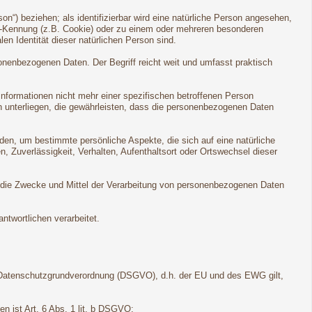
son“) beziehen; als identifizierbar wird eine natürliche Person angesehen,
ne-Kennung (z.B. Cookie) oder zu einem oder mehreren besonderen
en Identität dieser natürlichen Person sind.
onenbezogenen Daten. Der Begriff reicht weit und umfasst praktisch
formationen nicht mehr einer spezifischen betroffenen Person
 unterliegen, die gewährleisten, dass die personenbezogenen Daten
den, um bestimmte persönliche Aspekte, die sich auf eine natürliche
, Zuverlässigkeit, Verhalten, Aufenthaltsort oder Ortswechsel dieser
ber die Zwecke und Mittel der Verarbeitung von personenbezogenen Daten
ntwortlichen verarbeitet.
 Datenschutzgrundverordnung (DSGVO), d.h. der EU und des EWG gilt,
n ist Art. 6 Abs. 1 lit. b DSGVO;