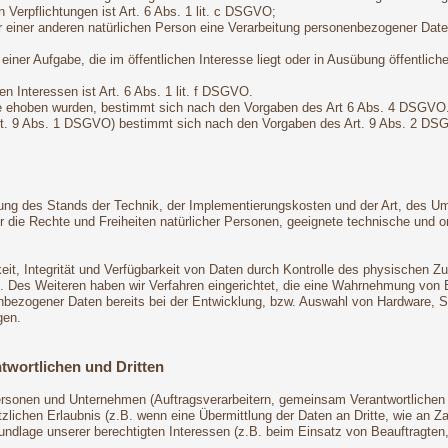
n Verpflichtungen ist Art. 6 Abs. 1 lit. c DSGVO;
r einer anderen natürlichen Person eine Verarbeitung personenbezogener Daten
ner Aufgabe, die im öffentlichen Interesse liegt oder in Ausübung öffentliche
n Interessen ist Art. 6 Abs. 1 lit. f DSGVO.
ie ehoben wurden, bestimmt sich nach den Vorgaben des Art 6 Abs. 4 DSGVO
Art. 9 Abs. 1 DSGVO) bestimmt sich nach den Vorgaben des Art. 9 Abs. 2 DS
ung des Stands der Technik, der Implementierungskosten und der Art, des U
 für die Rechte und Freiheiten natürlicher Personen, geeignete technische 
t, Integrität und Verfügbarkeit von Daten durch Kontrolle des physischen Zug
ng. Des Weiteren haben wir Verfahren eingerichtet, die eine Wahrnehmung vo
enbezogener Daten bereits bei der Entwicklung, bzw. Auswahl von Hardware, 
gen.
twortlichen und Dritten
onen und Unternehmen (Auftragsverarbeitern, gemeinsam Verantwortlichen ode
zlichen Erlaubnis (z.B. wenn eine Übermittlung der Daten an Dritte, wie an Zahl
Grundlage unserer berechtigten Interessen (z.B. beim Einsatz von Beauftragten