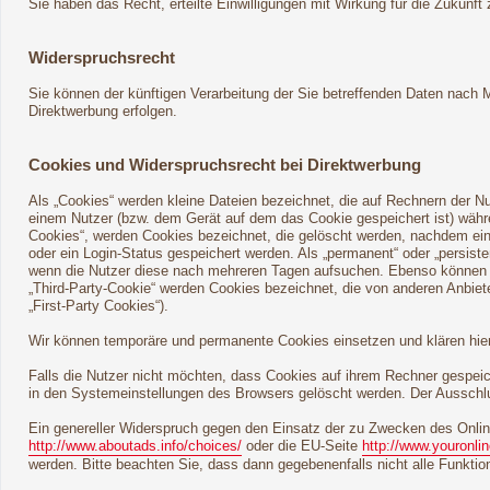
Sie haben das Recht, erteilte Einwilligungen mit Wirkung für die Zukunft 
Widerspruchsrecht
Sie können der künftigen Verarbeitung der Sie betreffenden Daten nach
Direktwerbung erfolgen.
Cookies und Widerspruchsrecht bei Direktwerbung
Als „Cookies“ werden kleine Dateien bezeichnet, die auf Rechnern der N
einem Nutzer (bzw. dem Gerät auf dem das Cookie gespeichert ist) währ
Cookies“, werden Cookies bezeichnet, die gelöscht werden, nachdem ein 
oder ein Login-Status gespeichert werden. Als „permanent“ oder „persis
wenn die Nutzer diese nach mehreren Tagen aufsuchen. Ebenso können i
„Third-Party-Cookie“ werden Cookies bezeichnet, die von anderen Anbiet
„First-Party Cookies“).
Wir können temporäre und permanente Cookies einsetzen und klären hie
Falls die Nutzer nicht möchten, dass Cookies auf ihrem Rechner gespei
in den Systemeinstellungen des Browsers gelöscht werden. Der Ausschl
Ein genereller Widerspruch gegen den Einsatz der zu Zwecken des Online
http://www.aboutads.info/choices/
oder die EU-Seite
http://www.youronli
werden. Bitte beachten Sie, dass dann gegebenenfalls nicht alle Funkt