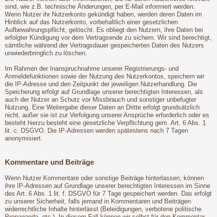
sind, wie z.B. technische Änderungen, per E-Mail informiert werden.
Wenn Nutzer ihr Nutzerkonto gekündigt haben, werden deren Daten im
Hinblick auf das Nutzerkonto, vorbehaltlich einer gesetzlichen
Aufbewahrungspflicht, gelöscht. Es obliegt den Nutzern, ihre Daten bei
erfolgter Kündigung vor dem Vertragsende zu sichern. Wir sind berechtigt,
sämtliche während der Vertragsdauer gespeicherten Daten des Nutzers
unwiederbringlich zu löschen.
Im Rahmen der Inanspruchnahme unserer Registrierungs- und
Anmeldefunktionen sowie der Nutzung des Nutzerkontos, speichern wir
die IP-Adresse und den Zeitpunkt der jeweiligen Nutzerhandlung. Die
Speicherung erfolgt auf Grundlage unserer berechtigten Interessen, als
auch der Nutzer an Schutz vor Missbrauch und sonstiger unbefugter
Nutzung. Eine Weitergabe dieser Daten an Dritte erfolgt grundsätzlich
nicht, außer sie ist zur Verfolgung unserer Ansprüche erforderlich oder es
besteht hierzu besteht eine gesetzliche Verpflichtung gem. Art. 6 Abs. 1
lit. c. DSGVO. Die IP-Adressen werden spätestens nach 7 Tagen
anonymisiert.
Kommentare und Beiträge
Wenn Nutzer Kommentare oder sonstige Beiträge hinterlassen, können
ihre IP-Adressen auf Grundlage unserer berechtigten Interessen im Sinne
des Art. 6 Abs. 1 lit. f. DSGVO für 7 Tage gespeichert werden. Das erfolgt
zu unserer Sicherheit, falls jemand in Kommentaren und Beiträgen
widerrechtliche Inhalte hinterlässt (Beleidigungen, verbotene politische
Propaganda, etc.). In diesem Fall können wir selbst für den Kommentar