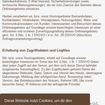
Datenbankdienste, E-Mail-Versand, Sicherheitsleistungen sowie
technische Wartungsleistungen, die wir zum Zwecke des Betriebs dieses
Onlineangebotes einsetzen.
Hierbei verarbeiten wir, bzw. unser Hostinganbieter Bestandsdaten,
Kontaktdaten, Inhaltsdaten, Vertragsdaten, Nutzungsdaten, Meta- und
Kommunikationsdaten von Kunden, Interessenten und Besuchern dieses
Onlineangebotes auf Grundlage unserer berechtigten Interessen an einer
effizienten und sicheren Zurverfügungstellung dieses Onlineangebotes
gem. Art. 6 Abs. 1 lit. f DSGVO i.V.m. Art. 28 DSGVO (Abschluss
Auftragsverarbeitungsvertrag).
Erhebung von Zugriffsdaten und Logfiles
Wir, bzw. unser Hostinganbieter, erhebt auf Grundlage unserer
berechtigten Interessen im Sinne des Art. 6 Abs. 1 lit. f. DSGVO Daten
über jeden Zugriff auf den Server, auf dem sich dieser Dienst befindet
(sogenannte Serverlogfiles). Zu den Zugriffsdaten gehören Name der
abgerufenen Webseite, Datei, Datum und Uhrzeit des Abrufs, übertragene
Datenmenge, Meldung über erfolgreichen Abruf, Browsertyp nebst
Version, das Betriebssystem des Nutzers, Referrer URL (die zuvor
besuchte Seite), IP-Adresse und der anfragende Provider.
Google Fonts
Diese Website nutzt Cookies, um dir den
Wir binden die Schriftarten ("Google Fonts") des Anbieters Google LLC,