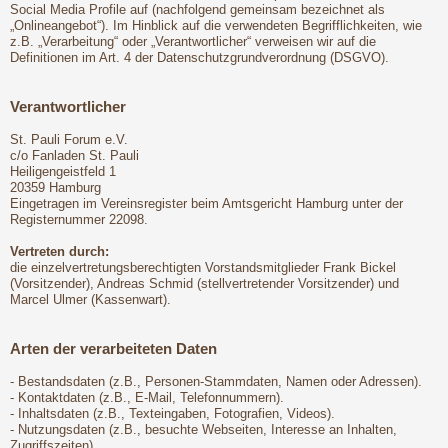
Social Media Profile auf (nachfolgend gemeinsam bezeichnet als
„Onlineangebot“). Im Hinblick auf die verwendeten Begrifflichkeiten, wie
z.B. „Verarbeitung“ oder „Verantwortlicher“ verweisen wir auf die
Definitionen im Art. 4 der Datenschutzgrundverordnung (DSGVO).
Verantwortlicher
St. Pauli Forum e.V.
c/o Fanladen St. Pauli
Heiligengeistfeld 1
20359 Hamburg
Eingetragen im Vereinsregister beim Amtsgericht Hamburg unter der
Registernummer 22098.
Vertreten durch:
die einzelvertretungsberechtigten Vorstandsmitglieder Frank Bickel
(Vorsitzender), Andreas Schmid (stellvertretender Vorsitzender) und
Marcel Ulmer (Kassenwart).
Arten der verarbeiteten Daten
- Bestandsdaten (z.B., Personen-Stammdaten, Namen oder Adressen).
- Kontaktdaten (z.B., E-Mail, Telefonnummern).
- Inhaltsdaten (z.B., Texteingaben, Fotografien, Videos).
- Nutzungsdaten (z.B., besuchte Webseiten, Interesse an Inhalten,
Zugriffszeiten).