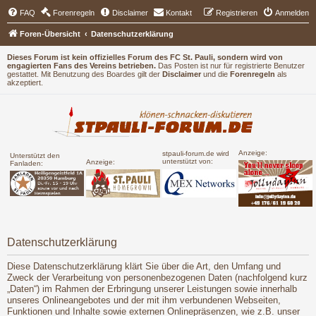
FAQ
Forenregeln
Disclaimer
Kontakt
Registrieren
Anmelden
Foren-Übersicht
Datenschutzerklärung
Dieses Forum ist kein offizielles Forum des FC St. Pauli, sondern wird von
engagierten Fans des Vereins betrieben.
Das Posten ist nur für registrierte Benutzer
gestattet. Mit Benutzung des Boardes gilt der
Disclaimer
und die
Forenregeln
als
akzeptiert.
Anzeige:
stpauli-forum.de wird
Unterstützt den
unterstützt von:
Anzeige:
Fanladen:
Datenschutzerklärung
Diese Datenschutzerklärung klärt Sie über die Art, den Umfang und
Zweck der Verarbeitung von personenbezogenen Daten (nachfolgend kurz
„Daten“) im Rahmen der Erbringung unserer Leistungen sowie innerhalb
unseres Onlineangebotes und der mit ihm verbundenen Webseiten,
Funktionen und Inhalte sowie externen Onlinepräsenzen, wie z.B. unser